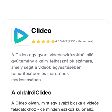
Clideo
4.8
5-ből (
7936
vélemények)
A Clideo egy gyors videóeszközökből álló
gyűjtemény alkalmi felhasználók számára,
amely segít a videók egyesítésében,
tömörítésében és méretének
módosításában.
A oldalról
Clideo
A Clideo olyan, mint egy svájci bicska a videós
feladatokhoz - de minden eszköz különálló.