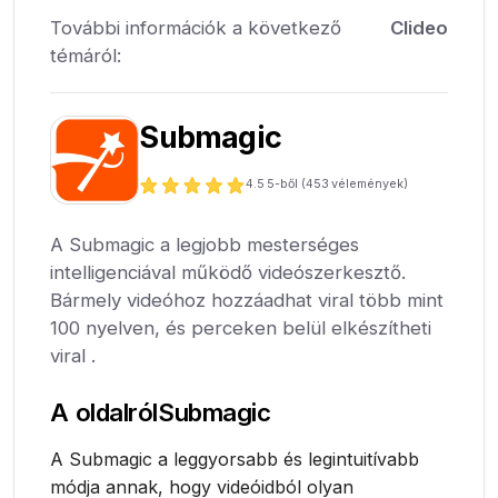
További információk a következő
Clideo
témáról:
Submagic
4.5
5-ből (
453
vélemények)
A Submagic a legjobb mesterséges
intelligenciával működő videószerkesztő.
Bármely videóhoz hozzáadhat viral több mint
100 nyelven, és perceken belül elkészítheti
viral .
A oldalról
Submagic
A Submagic a leggyorsabb és legintuitívabb
módja annak, hogy videóidból olyan