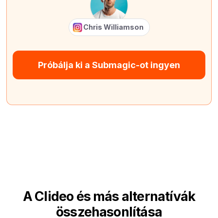
Chris Williamson
Próbálja ki a Submagic-ot ingyen
A Clideo és más alternatívák
összehasonlítása