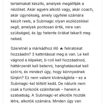
tartalmakat készíts, amelyek megállítják a
nézőket. Akár egyéni alkotó vagy, akár coach,
akár ügynökség, amely ügyfelei számára
készít reels, a Submagic olyan eszközökkel
segít, amelyek pontosan értik, mire van
szükséged, és így hetente órákat takarít meg
neked.
Szeretnél a márkádhoz illő 🔥 feliratokat
hozzáadni? 3 kattintással meg is van. Le kell
vágnod a klipeket, b-roll kell hozzáadnod,
háttérzenét kell betenni, hanghatásokat kell
szórni, és mindezt úgy, hogy könnyednek
tűnjön? Ez nem valami kívánságlista – ez a
Submagic-kel töltött kedd. De nálunk nem
csak a funkciók számítanak – hanem a
szabadság. A Submagic-et alkotók hozták
létre, alkotók számára. Minden úgy van