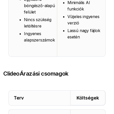
Minimális AI
böngésző-alapú
funkciók
felület
Vízjeles ingyenes
Nincs szükség
verzió
letöltésre
Lassú nagy fájlok
Ingyenes
esetén
alapszerszámok
Clideo
Árazási csomagok
Terv
Költségek