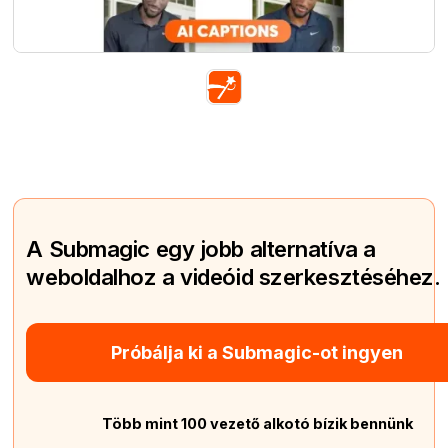
A Submagic egy jobb alternatíva a
weboldalhoz a videóid szerkesztéséhez.
Próbálja ki a Submagic-ot ingyen
Több mint 100 vezető alkotó bízik bennünk