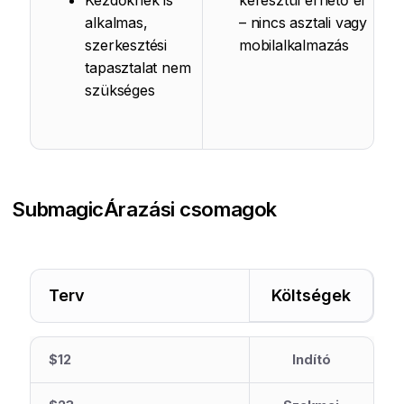
Kezdőknek is
keresztül érhető el
alkalmas,
– nincs asztali vagy
szerkesztési
mobilalkalmazás
tapasztalat nem
szükséges
Submagic
Árazási csomagok
Terv
Költségek
$12
Indító