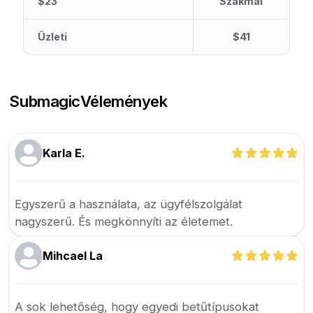
$23
Szakmai
Üzleti
$41
Submagic
Vélemények
Karla E.
Egyszerű a használata, az ügyfélszolgálat
nagyszerű. És megkönnyíti az életemet.
Mihcael La
A sok lehetőség, hogy egyedi betűtípusokat