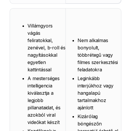
Villámgyors
vágás
feliratokkal,
Nem alkalmas
zenével, b-roll és
bonyolult,
nagyításokkal
többrétegű vagy
egyetlen
filmes szerkesztési
kattintással
feladatokra
A mesterséges
Leginkább
intelligencia
interjúkhoz vagy
kiválasztja a
hangalapú
legjobb
tartalmakhoz
pillanataidat, és
ajánlott
azokból viral
Kizárólag
videókat készít
böngészőn