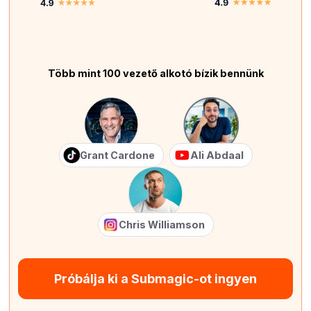
Több mint 100 vezető alkotó bízik bennünk
Grant Cardone
Ali Abdaal
Chris Williamson
Próbálja ki a Submagic-ot ingyen