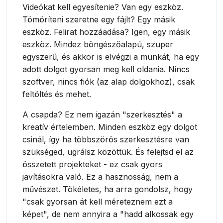
Videókat kell egyesítenie? Van egy eszköz.
Tömöríteni szeretne egy fájlt? Egy másik
eszköz. Felirat hozzáadása? Igen, egy másik
eszköz. Mindez böngészőalapú, szuper
egyszerű, és akkor is elvégzi a munkát, ha egy
adott dolgot gyorsan meg kell oldania. Nincs
szoftver, nincs fiók (az alap dolgokhoz), csak
feltöltés és mehet.
A csapda? Ez nem igazán "szerkesztés" a
kreatív értelemben. Minden eszköz egy dolgot
csinál, így ha többszörös szerkesztésre van
szükséged, ugrálsz közöttük. És felejtsd el az
összetett projekteket - ez csak gyors
javításokra való. Ez a hasznosság, nem a
művészet. Tökéletes, ha arra gondolsz, hogy
"csak gyorsan át kell méreteznem ezt a
képet", de nem annyira a "hadd alkossak egy