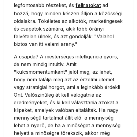
legfontosabb részeket, és
feliratokat
ad
hozzá, hogy minden készen álljon a közösségi
oldalakra. Tökéletes az alkotók, marketingesek
és csapatok számára, akik több órányi
felvételen ülnek, és azt gondolják: "Valahol
biztos van itt valami arany."
A csapda? A mesterséges intelligencia gyors,
de nem mindig intuitív. Amit
"kulcsmomentumként" jelöl meg, az lehet,
hogy nem találja meg azt az érzelmi ütemet
vagy stratégiai horgot, ami a leginkább érdekli
Önt. Valószínűleg át kell válogatnia az
eredményeket, és ki kell választania azokat a
klipeket, amelyek valóban eltalálták. Ha nagy
mennyiségű tartalmat állít elő, a mennyiség
lehet a nyerő, de ha a minőséget a mennyiség
helyett a minőségre törekszik, akkor még