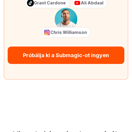
Grant Cardone
Ali Abdaal
Chris Williamson
Próbálja ki a Submagic-ot ingyen