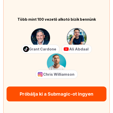
Több mint 100 vezető alkotó bízik bennünk
Grant Cardone
Ali Abdaal
Chris Williamson
Próbálja ki a Submagic-ot ingyen