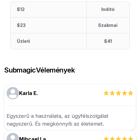
$12
Indító
$23
Szakmai
Üzleti
$41
Submagic
Vélemények
Karla E.
Egyszerű a használata, az ügyfélszolgálat
nagyszerű. És megkönnyíti az életemet.
Mihcael La