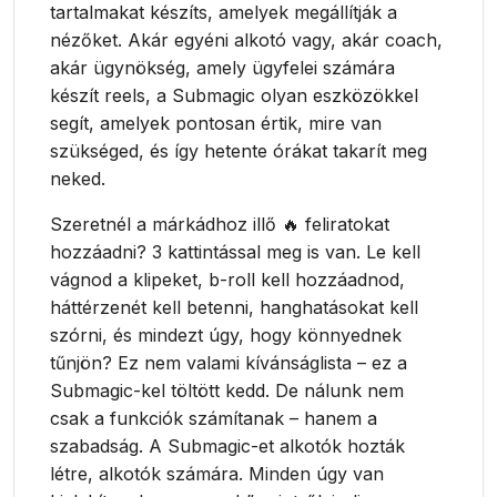
tartalmakat készíts, amelyek megállítják a
nézőket. Akár egyéni alkotó vagy, akár coach,
akár ügynökség, amely ügyfelei számára
készít reels, a Submagic olyan eszközökkel
segít, amelyek pontosan értik, mire van
szükséged, és így hetente órákat takarít meg
neked.
Szeretnél a márkádhoz illő 🔥 feliratokat
hozzáadni? 3 kattintással meg is van. Le kell
vágnod a klipeket, b-roll kell hozzáadnod,
háttérzenét kell betenni, hanghatásokat kell
szórni, és mindezt úgy, hogy könnyednek
tűnjön? Ez nem valami kívánságlista – ez a
Submagic-kel töltött kedd. De nálunk nem
csak a funkciók számítanak – hanem a
szabadság. A Submagic-et alkotók hozták
létre, alkotók számára. Minden úgy van