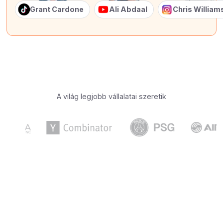
Grant Cardone
Ali Abdaal
Chris Willia
A világ legjobb vállalatai szeretik