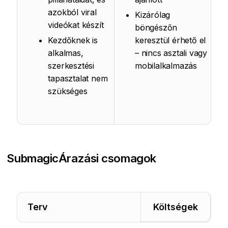
azokból viral
Kizárólag
videókat készít
böngészőn
Kezdőknek is
keresztül érhető el
alkalmas,
– nincs asztali vagy
szerkesztési
mobilalkalmazás
tapasztalat nem
szükséges
Submagic
Árazási csomagok
Terv
Költségek