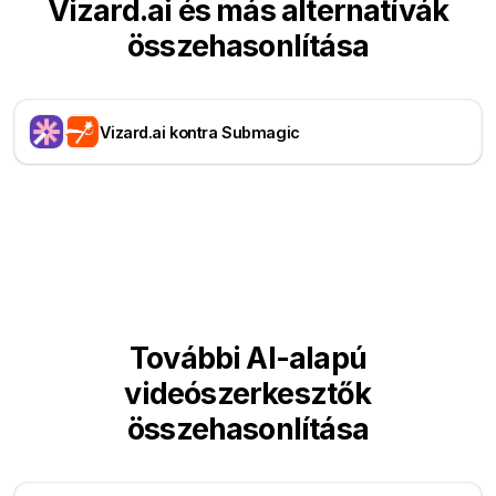
Vizard.ai és más alternatívák
összehasonlítása
Vizard.ai kontra Submagic
További AI-alapú
videószerkesztők
összehasonlítása