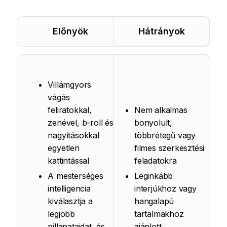
Előnyök
Hátrányok
Villámgyors
vágás
feliratokkal,
Nem alkalmas
zenével, b-roll és
bonyolult,
nagyításokkal
többrétegű vagy
egyetlen
filmes szerkesztési
kattintással
feladatokra
A mesterséges
Leginkább
intelligencia
interjúkhoz vagy
kiválasztja a
hangalapú
legjobb
tartalmakhoz
pillanataidat, és
ajánlott