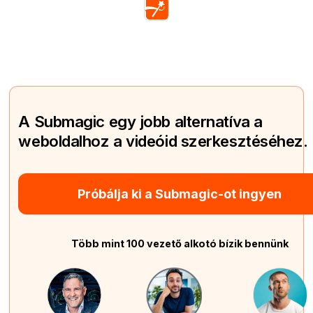
A Submagic egy jobb alternatíva a
weboldalhoz a videóid szerkesztéséhez.
Próbálja ki a Submagic-ot ingyen
Több mint 100 vezető alkotó bízik bennünk