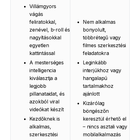
Villámgyors
vágás
feliratokkal,
Nem alkalmas
zenével, b-roll és
bonyolult,
nagyításokkal
többrétegű vagy
egyetlen
filmes szerkesztési
kattintással
feladatokra
A mesterséges
Leginkább
intelligencia
interjúkhoz vagy
kiválasztja a
hangalapú
legjobb
tartalmakhoz
pillanataidat, és
ajánlott
azokból viral
Kizárólag
videókat készít
böngészőn
Kezdőknek is
keresztül érhető el
alkalmas,
– nincs asztali vagy
szerkesztési
mobilalkalmazás