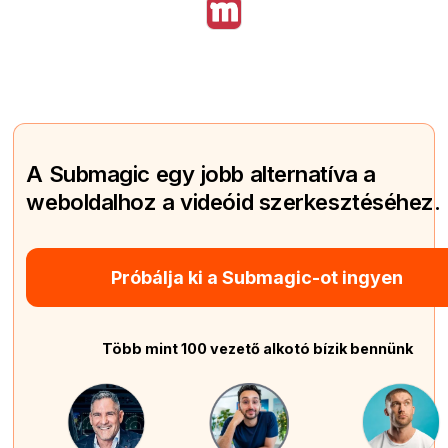
A Submagic egy jobb alternatíva a
weboldalhoz a videóid szerkesztéséhez.
Próbálja ki a Submagic-ot ingyen
Több mint 100 vezető alkotó bízik bennünk