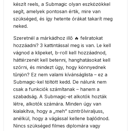
készít reels, a Submagic olyan eszközökkel
segít, amelyek pontosan értik, mire van
szükséged, és így hetente órákat takarít meg
neked.
Szeretnél a márkádhoz illő 🔥 feliratokat
hozzáadni? 3 kattintással meg is van. Le kell
vágnod a klipeket, b-roll kell hozzáadnod,
háttérzenét kell betenni, hanghatásokat kell
szórni, és mindezt úgy, hogy könnyednek
tűnjön? Ez nem valami kívánságlista – ez a
Submagic-kel töltött kedd. De nálunk nem
csak a funkciók számítanak – hanem a
szabadság. A Submagic-et alkotók hozták
létre, alkotók számára. Minden úgy van
kialakítva, hogy a „meh” szintrőlviraljuss,
anélkül, hogy a vágással kellene bajlódnod.
Nincs szükséged filmes diplomára vagy