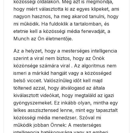
közösségi oldalakon. Még azt is megmondja,
hogy miért választotta ki az egyes klipeket, ami
nagyon hasznos, ha meg akarod tanulni, hogy
mi működik. Ha fuldoklik a tartalomban, és
etetnie kell a közösségi média fenevadját, a
Munch az Ön életmentője.
Az a helyzet, hogy a mesterséges intelligencia
szerint a viral nem biztos, hogy az Önök
közönsége számára viral . Az algoritmus nem
ismeri a márkád hangját vagy a közösséged
belső vicceit. Valószínűleg időt kell majd
töltened azzal, hogy átválogasd az általa
kiválasztott videókat, hogy megtaláld az igazi
gyöngyszemeket. Ez inkább olyan, mintha egy
lelkes asszisztensed lenne, mint egy tapasztalt
közösségi média menedzser. Szóval mi
működik jobban Önnek: A mesterséges
intelligencia hatékonysága vagy az emberi