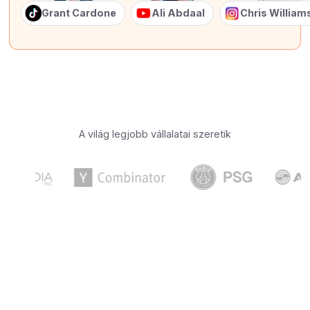
Grant Cardone
Ali Abdaal
Chris Willia
A világ legjobb vállalatai szeretik