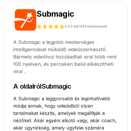
Submagic
4.5
5-ből (
453
vélemények)
A Submagic a legjobb mesterséges
intelligenciával működő videószerkesztő.
Bármely videóhoz hozzáadhat viral több mint
100 nyelven, és perceken belül elkészítheti
viral .
A oldalról
Submagic
A Submagic a leggyorsabb és legintuitívabb
módja annak, hogy videóidból olyan
tartalmakat készíts, amelyek megállítják a
nézőket. Akár egyéni alkotó vagy, akár coach,
akár ügynökség, amely ügyfelei számára