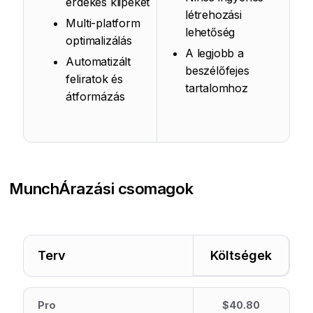
érdekes klipeket
létrehozási
Multi-platform
lehetőség
optimalizálás
A legjobb a
Automatizált
beszélőfejes
feliratok és
tartalomhoz
átformázás
Munch
Árazási csomagok
Terv
Költségek
Pro
$40.80