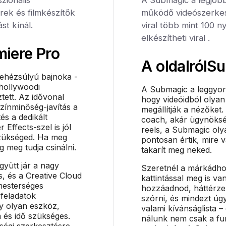
ek és filmkészítők
működő videószerkes
st kínál.
viral több mint 100 n
elkészítheti viral .
iere Pro
A oldalról
Su
ehézsúlyú bajnoka -
hollywoodi
A Submagic a leggyor
tett. Az idővonal
hogy videóidból olyan
zínminőség-javítás a
megállítják a nézőket.
és a dedikált
coach, akár ügynöksé
 Effects-szel is jól
reels, a Submagic oly
szükséged. Ha meg
pontosan értik, mire 
g meg tudja csinálni.
takarít meg neked.
gyütt jár a nagy
Szeretnél a márkádhoz
s, és a Creative Cloud
kattintással meg is van
mesterséges
hozzáadnod, háttérzen
 feladatok
szórni, és mindezt ú
y olyan eszköz,
valami kívánságlista –
 és idő szükséges.
nálunk nem csak a fu
ségi szerkesztésre