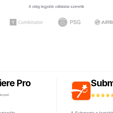
A világ legjobb vállalatai szeretik
ere Pro
Subm
ények)
zionális
A Submagic a legjobb