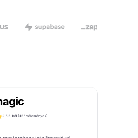
agic
4.5
5-ből (
453
vélemények)
 mesterséges intelligenciával