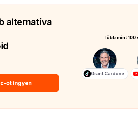
 alternatíva
Több mint 100 
id
Grant Cardone
ic-ot ingyen