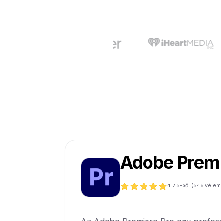
Adobe Premi
4.7
5-ből (
546
vélem
Az Adobe Premiere Pro egy profess