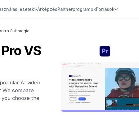
asználási esetek
Árképzés
Partnerprogramok
Források
ontra Submagic
 Pro VS
popular AI video
ou? We compare
lp you choose the