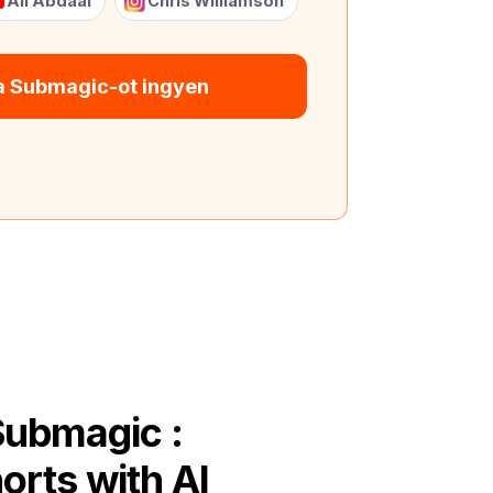
Ali Abdaal
Chris Williamson
 a Submagic-ot ingyen
Submagic :
orts with AI