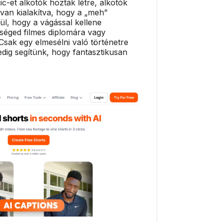
-et alkotók hozták létre, alkotók
van kialakítva, hogy a „meh”
lkül, hogy a vágással kellene
séged filmes diplomára vagy
sak egy elmesélni való történetre
dig segítünk, hogy fantasztikusan