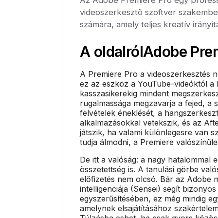
videoszerkesztő szoftver szakember
számára, amely teljes kreatív irányítá
A oldalról
Adobe Prem
A Premiere Pro a videoszerkesztés n
ez az eszköz a YouTube-videóktól a 
kasszasikerekig mindent megszerkesz
rugalmassága megzavarja a fejed, a s
felvételek éneklését, a hangszerkeszt
alkalmazásokkal vetekszik, és az After
játszik, ha valami különlegesre van 
tudja álmodni, a Premiere valószínűle
De itt a valóság: a nagy hatalommal e
összetettség is. A tanulási görbe való
előfizetés nem olcsó. Bár az Adobe 
intelligenciája (Sensei) segít bizonyos
egyszerűsítésében, ez még mindig eg
amelynek elsajátításához szakértelem
Túlzásba eshet, ha csak gyors közös