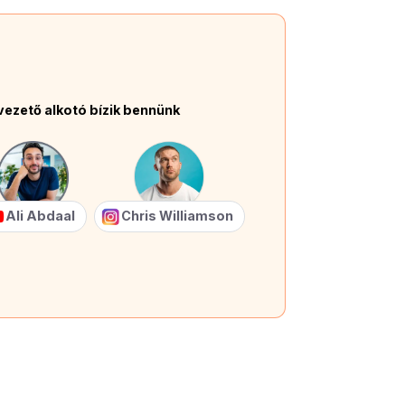
vezető alkotó bízik bennünk
Ali Abdaal
Chris Williamson