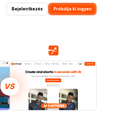
Bejelentkezés
Próbálja ki ingyen
VS