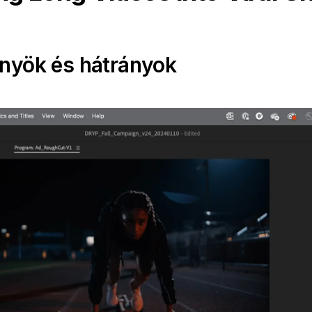
őnyök és hátrányok