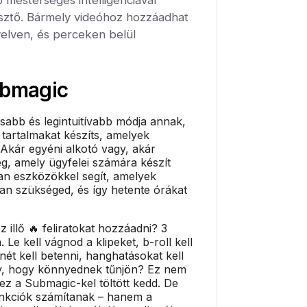
ztő. Bármely videóhoz hozzáadhat
yelven, és perceken belül
bmagic
sabb és legintuitívabb módja annak,
 tartalmakat készíts, amelyek
 Akár egyéni alkotó vagy, akár
g, amely ügyfelei számára készít
an eszközökkel segít, amelyek
van szükséged, és így hetente órákat
 illő 🔥 feliratokat hozzáadni? 3
. Le kell vágnod a klipeket, b-roll kell
ét kell betenni, hanghatásokat kell
gy, hogy könnyednek tűnjön? Ez nem
 ez a Submagic-kel töltött kedd. De
nkciók számítanak – hanem a