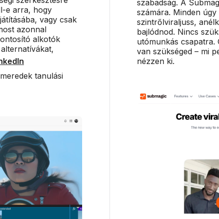
szabadság. A Submagic
l-e arra, hogy
számára. Minden úgy 
átításába, vagy csak
szintrőlviraljuss, ané
most azonnal
bajlódnod. Nincs szük
ontosító alkotók
utómunkás csapatra. C
lternatívákat,
van szükséged – mi pe
nkedIn
nézzen ki.
 meredek tanulási