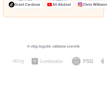
Grant Cardone
Ali Abdaal
Chris Willia
A világ legjobb vállalatai szeretik