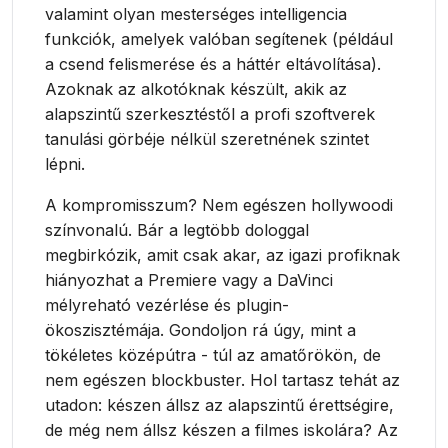
valamint olyan mesterséges intelligencia
funkciók, amelyek valóban segítenek (például
a csend felismerése és a háttér eltávolítása).
Azoknak az alkotóknak készült, akik az
alapszintű szerkesztéstől a profi szoftverek
tanulási görbéje nélkül szeretnének szintet
lépni.
A kompromisszum? Nem egészen hollywoodi
színvonalú. Bár a legtöbb dologgal
megbirkózik, amit csak akar, az igazi profiknak
hiányozhat a Premiere vagy a DaVinci
mélyreható vezérlése és plugin-
ökoszisztémája. Gondoljon rá úgy, mint a
tökéletes középútra - túl az amatőrökön, de
nem egészen blockbuster. Hol tartasz tehát az
utadon: készen állsz az alapszintű érettségire,
de még nem állsz készen a filmes iskolára? Az