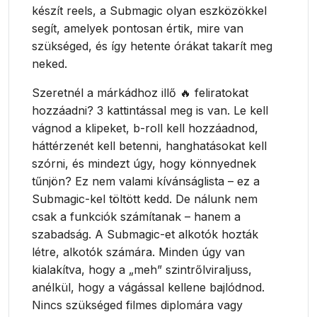
készít reels, a Submagic olyan eszközökkel
segít, amelyek pontosan értik, mire van
szükséged, és így hetente órákat takarít meg
neked.
Szeretnél a márkádhoz illő 🔥 feliratokat
hozzáadni? 3 kattintással meg is van. Le kell
vágnod a klipeket, b-roll kell hozzáadnod,
háttérzenét kell betenni, hanghatásokat kell
szórni, és mindezt úgy, hogy könnyednek
tűnjön? Ez nem valami kívánságlista – ez a
Submagic-kel töltött kedd. De nálunk nem
csak a funkciók számítanak – hanem a
szabadság. A Submagic-et alkotók hozták
létre, alkotók számára. Minden úgy van
kialakítva, hogy a „meh” szintrőlviraljuss,
anélkül, hogy a vágással kellene bajlódnod.
Nincs szükséged filmes diplomára vagy