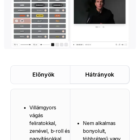
Előnyök
Hátrányok
Villámgyors
vágás
feliratokkal,
Nem alkalmas
zenével, b-roll és
bonyolult,
nagyításokkal
többrétegű vagy