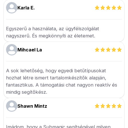
Karla E.
Egyszerű a használata, az ügyfélszolgálat
nagyszerű. És megkönnyíti az életemet.
Mihcael La
A sok lehetőség, hogy egyedi betűtípusokat
hozhat létre ismert tartalomkészítők alapján,
fantasztikus. A támogatási chat nagyon reaktív és
mindig segítőkész.
Shawn Mintz
Imádom, hogy a Submagic segítségével milyen