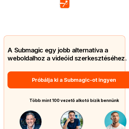
A Submagic egy jobb alternatíva a
weboldalhoz a videóid szerkesztéséhez.
Próbálja ki a Submagic-ot ingyen
Több mint 100 vezető alkotó bízik bennünk