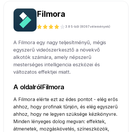
Filmora
3.8
5-ből (
8097
vélemények)
A Filmora egy nagy teljesítményű, mégis
egyszerű videószerkesztő a növekvő
alkotók számára, amely népszerű
mesterséges intelligencia eszközei és
változatos effektjei miatt.
A oldalról
Filmora
A Filmora elérte ezt az édes pontot - elég erős
ahhoz, hogy profinak tűnjön, és elég egyszerű
ahhoz, hogy ne legyen szüksége kézikönyvre.
Minden lényeges dolog megvan: effektek,
átmenetek, mozgáskövetés, színeszközök,