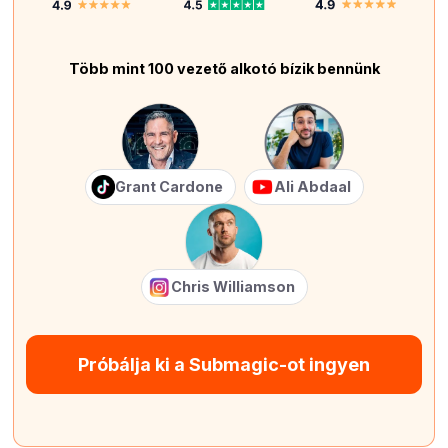
Több mint 100 vezető alkotó bízik bennünk
Grant Cardone
Ali Abdaal
Chris Williamson
Próbálja ki a Submagic-ot ingyen