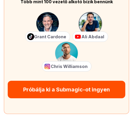
Több mint 100 vezető alkotó bízik bennünk
Grant Cardone
Ali Abdaal
Chris Williamson
Próbálja ki a Submagic-ot ingyen