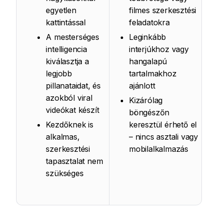
egyetlen
filmes szerkesztési
kattintással
feladatokra
A mesterséges
Leginkább
intelligencia
interjúkhoz vagy
kiválasztja a
hangalapú
legjobb
tartalmakhoz
pillanataidat, és
ajánlott
azokból viral
Kizárólag
videókat készít
böngészőn
Kezdőknek is
keresztül érhető el
alkalmas,
– nincs asztali vagy
szerkesztési
mobilalkalmazás
tapasztalat nem
szükséges