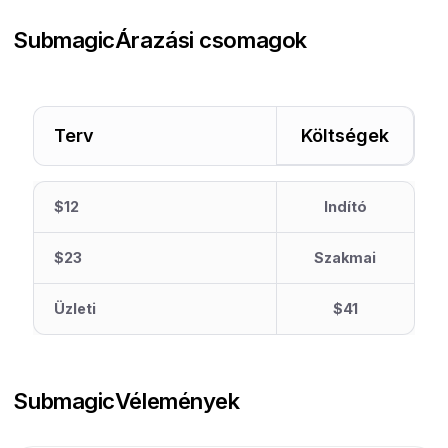
Submagic
Árazási csomagok
Terv
Költségek
$12
Indító
$23
Szakmai
Üzleti
$41
Submagic
Vélemények