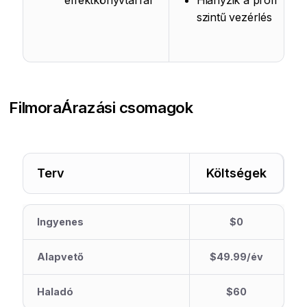
effektkönyvtárral
Hiányzik a profi
szintű vezérlés
Filmora
Árazási csomagok
Terv
Költségek
Ingyenes
$0
Alapvető
$49.99/év
Haladó
$60