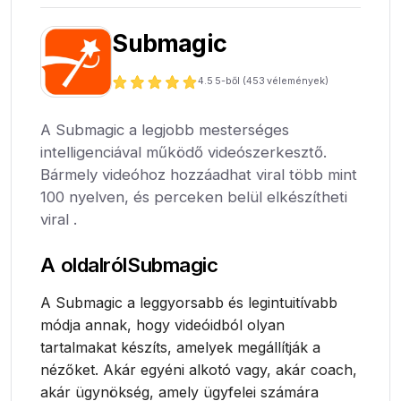
Submagic
4.5
5-ből (
453
vélemények)
A Submagic a legjobb mesterséges
intelligenciával működő videószerkesztő.
Bármely videóhoz hozzáadhat viral több mint
100 nyelven, és perceken belül elkészítheti
viral .
A oldalról
Submagic
A Submagic a leggyorsabb és legintuitívabb
módja annak, hogy videóidból olyan
tartalmakat készíts, amelyek megállítják a
nézőket. Akár egyéni alkotó vagy, akár coach,
akár ügynökség, amely ügyfelei számára