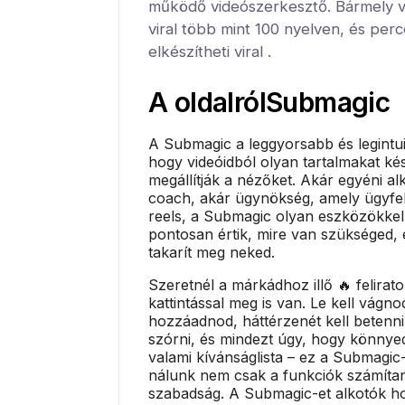
működő videószerkesztő. Bármely 
viral több mint 100 nyelven, és per
elkészítheti viral .
A oldalról
Submagic
A Submagic a leggyorsabb és legintu
hogy videóidból olyan tartalmakat ké
megállítják a nézőket. Akár egyéni al
coach, akár ügynökség, amely ügyfel
reels, a Submagic olyan eszközökkel
pontosan értik, mire van szükséged, 
takarít meg neked.
Szeretnél a márkádhoz illő 🔥 felirat
kattintással meg is van. Le kell vágnod
hozzáadnod, háttérzenét kell betenni
szórni, és mindezt úgy, hogy könny
valami kívánságlista – ez a Submagic-
nálunk nem csak a funkciók számíta
szabadság. A Submagic-et alkotók hoz