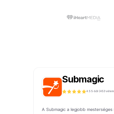
Submagic
4.5
5-ből (
453
vélem
A Submagic a legjobb mesterséges in