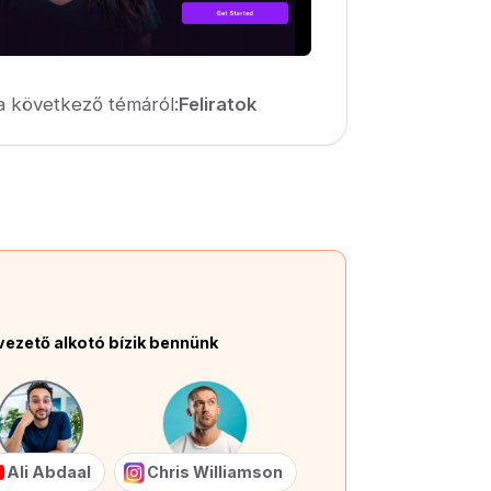
a következő témáról:
Feliratok
vezető alkotó bízik bennünk
Ali Abdaal
Chris Williamson