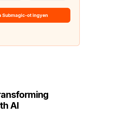
 a Submagic-ot ingyen
ransforming
th AI