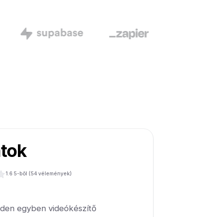
atok
1.6
5-ből (
54
vélemények)
nden egyben videókészítő