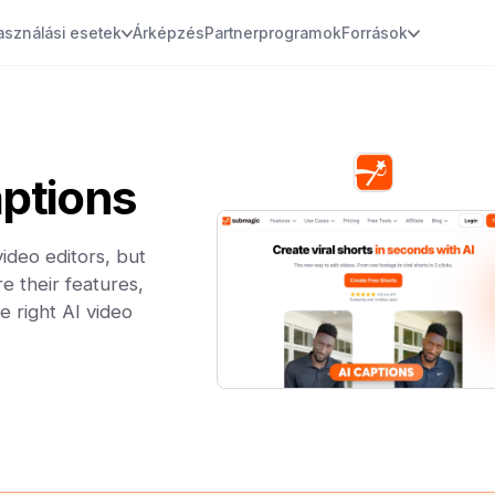
asználási esetek
Árképzés
Partnerprogramok
Források
ptions
ideo editors, but
e their features,
e right AI video