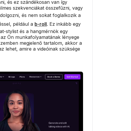
ni, és ez szándékosan van így
ilmes szekvenciákat összefűzni, vagy
dolgozni, és nem sokat foglalkozik a
éssel, például a
b-roll
. Ez inkább egy
irat-stylist és a hangmérnök egy
t az Ön munkafolyamatának lényege
 szemben megjelenő tartalom, akkor a
az lehet, amire a videóinak szüksége