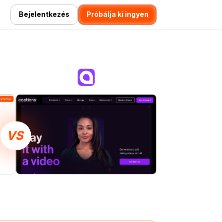
Bejelentkezés
Próbálja ki ingyen
VS