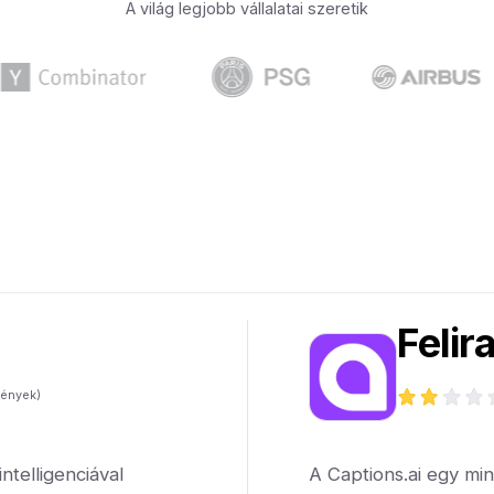
A világ legjobb vállalatai szeretik
Felir
ények)
telligenciával
A Captions.ai egy mi