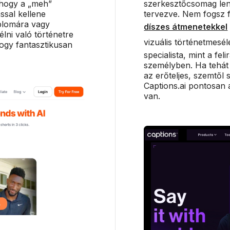
 hogy a „meh”
szerkesztőcsomag len
ással kellene
tervezve. Nem fogsz f
iplomára vagy
díszes átmenetekkel
lni való történetre
vizuális történetmesél
ogy fantasztikusan
specialista, mint a fel
személyben. Ha tehá
az erőteljes, szemtől
Captions.ai pontosan 
van.