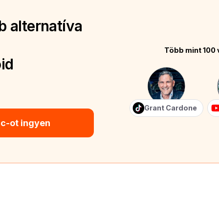
 alternatíva
Több mint 100 
id
Grant Cardone
ic-ot ingyen