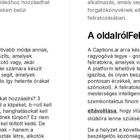
videóhoz hozzáadhat
alkalmazás, amely se
ceken belül
forgatókönyvének el
feliratozásában.
A oldalról
Fe
itívabb módja annak,
A Captions.ai arra kés
szíts, amelyek
ragyogóvá tegye - gond
kotó vagy, akár
feliratokra, amelyek 
ei számára készít
A platform lehetővé t
 segít, amelyek
igazítsa, és olyan be
és így hetente órákat
pontosan érzékeli, a
szónokol). A felirat
mesterséges intelligen
okat hozzáadni? 3
szemkontaktus finom 
 a klipeket, b-roll kell
eltávolítása
, hogy st
, hanghatásokat kell
ednek tűnjön? Ez nem
stúdióra lenne szüksé
kel töltött kedd. De
nak – hanem a
De a helyzet a követk
ták létre, alkotók
beszélgetős közönség