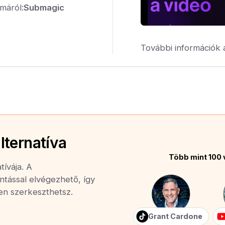
máról:
Submagic
További információk 
lternatíva
Több mint 100 
tívája. A
ntással elvégezhető, így
yen szerkeszthetsz.
Grant Cardone