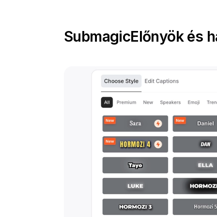
Submagic
Előnyök és h