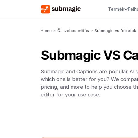
Termék
Felh
Home
>
Összehasonlítás
>
Submagic vs feliratok
Submagic VS Ca
Submagic and Captions are popular AI v
which one is better for you? We compar
pricing, and more to help you choose th
editor for your use case.