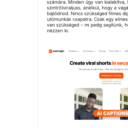
számára. Minden úgy van kialakítva,
szintrőlviraljuss, anélkül, hogy a vág
bajlódnod. Nincs szükséged filmes d
utómunkás csapatra. Csak egy elmesé
van szükséged – mi pedig segítünk, h
nézzen ki.