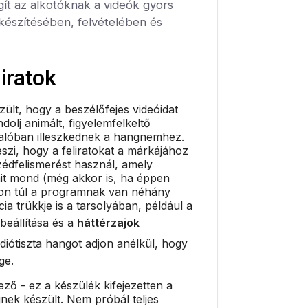
gít az alkotóknak a videók gyors
készítésében, felvételében és
liratok
zült, hogy a beszélőfejes videóidat
olj animált, figyelemfelkeltő
valóban illeszkednek a hangnemhez.
eszi, hogy a feliratokat a márkájához
szédfelismerést használ, amely
mit mond (még akkor is, ha éppen
okon túl a programnak van néhány
cia trükkje is a tarsolyában, például a
beállítása és a
háttérzajok
údiótiszta hangot adjon anélkül, hogy
ge.
ező - ez a készülék kifejezetten a
nek készült. Nem próbál teljes