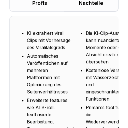
Profis
Nachteile
KI extrahiert viral
Die KI-Clip-Auswah
Clips mit Vorhersage
kann nuancierte
des Viralitätsgrads
Momente oder die
Absicht creator
Automatisches
übersehen
Veröffentlichen auf
mehreren
Kostenlose Version
Plattformen mit
mit Wasserzeichen
Optimierung des
und
Seitenverhältnisses
eingeschränkten
Funktionen
Erweiterte features
wie AI B-roll,
Primäres tool für
textbasierte
die
Bearbeitung,
Wiederverwendung