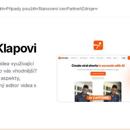
kt
Případy použití
Stanovení cen
Partneři
Zdroje
Klapovi
dea využívající
ro vás vhodnější?
 aspekty,
ý editor videa s