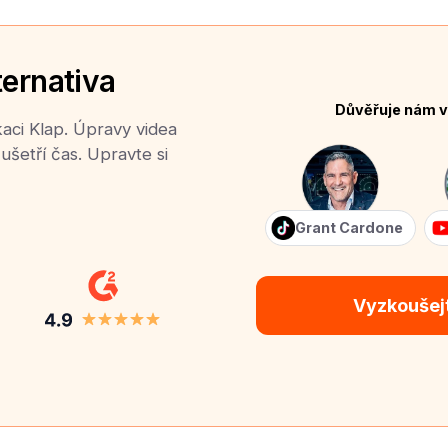
ternativa
Důvěřuje nám v
kaci Klap. Úpravy videa
ušetří čas. Upravte si
Grant Cardone
Vyzkoušej