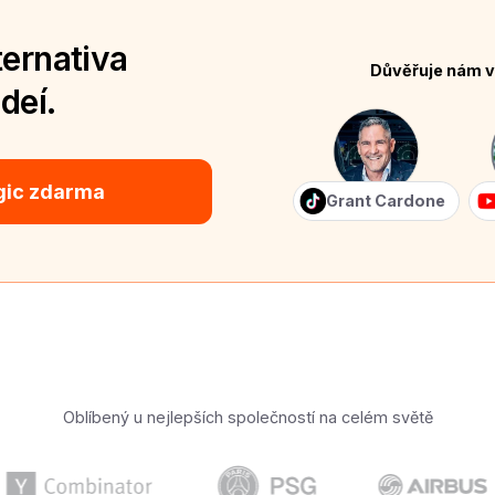
ternativa
Důvěřuje nám v
deí.
gic zdarma
Grant Cardone
Oblíbený u nejlepších společností na celém světě