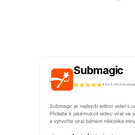
Submagic
4.5
z 5 (
453
recenze
Submagic je nejlepší editor videí s u
Přidejte k jakémukoli videu viral ve 
a vytvořte viral během několika minu