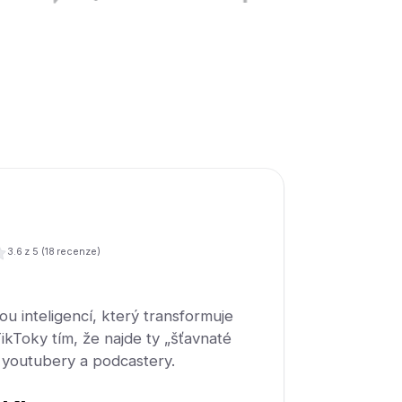
3.6
z 5 (
18
recenze)
lou inteligencí, který transformuje
ikToky tím, že najde ty „šťavnaté
o youtubery a podcastery.