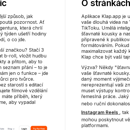
ic
O stránkác
ější způsob, jak
Aplikace Klap.app je 
upoutá pozornost. Ať
vaše dlouhá videa na
gentura, která chrlí
TikToku. Umělá inteli
ý týden ušetří hodiny
šťavnaté kousky a nas
í, o co jde.
připravené k publikov
formátováním. Pokud j
vaší značkou? Stačí 3
maximalizovat každý 
dat b-roll, vložit hudbu
Klap chce být vaší taj
kty a přitom, aby to
n seznam přání – to je
Výzva? Někdy "šťavna
nám jen o funkce – jde
vaše šťavnaté kousky.
ůrci pro tvůrce.
daný moment výjimečn
z starostí s editací
nereprezentují vaši zn
ujete filmové vzdělání
muset výstupy kontrol
ž máte příběh, který
řemeslná práce. Jaký je
me, aby vypadal
nebo ruční dokonalost
Instagram Reels
, ta
mohou poskytnout vět
platformami.