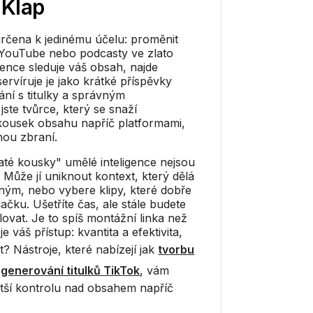
h
Klap
určena k jedinému účelu: proměnit
 YouTube nebo podcasty ve zlato
gence sleduje váš obsah, najde
ervíruje je jako krátké příspěvky
ání s titulky a správným
ste tvůrce, který se snaží
kousek obsahu napříč platformami,
nou zbraní.
té kousky" umělé inteligence nejsou
 Může jí uniknout kontext, který dělá
ým, nebo vybere klipy, které dobře
ačku. Ušetříte čas, ale stále budete
ovat. Je to spíš montážní linka než
 váš přístup: kvantita a efektivita,
? Nástroje, které nabízejí jak
tvorbu
k
generování titulků TikTok
, vám
ší kontrolu nad obsahem napříč