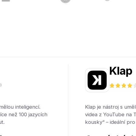
Klap
)
mělou inteligencí.
Klap je nástroj s umě
více než 100 jazycích
videa z YouTube na T
t.
kousky“ – ideální pr