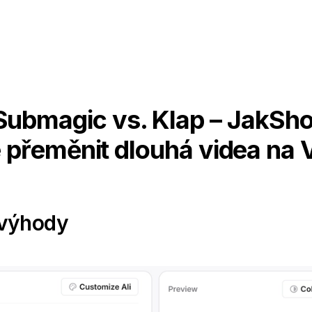
Submagic vs. Klap – JakSh
e přeměnit dlouhá videa na V
evýhody