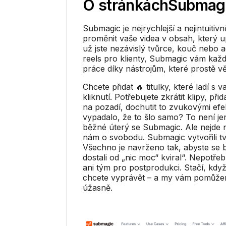
O stránkách
Submag
Submagic je nejrychlejší a nejintuitivn
proměnit vaše videa v obsah, který 
už jste nezávislý tvůrce, kouč nebo a
reels pro klienty, Submagic vám každ
práce díky nástrojům, které prostě věd
Chcete přidat 🔥 titulky, které ladí s 
kliknutí. Potřebujete zkrátit klipy, při
na pozadí, dochutit to zvukovými efe
vypadalo, že to šlo samo? To není je
běžné úterý se Submagic. Ale nejde 
nám o svobodu. Submagic vytvořili tv
Všechno je navrženo tak, abyste se be
dostali od „nic moc“ kviral“. Nepotřeb
ani tým pro postprodukci. Stačí, kdy
chcete vyprávět – a my vám pomůže
úžasně.