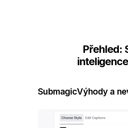
Přehled: 
inteligenc
Submagic
Výhody a n