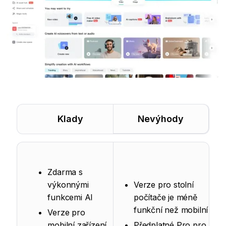
Klady
Nevýhody
Zdarma s
výkonnými
Verze pro stolní
funkcemi AI
počítače je méně
funkční než mobilní
Verze pro
mobilní zařízení
Předplatné Pro pro