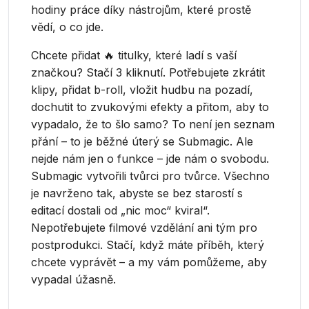
hodiny práce díky nástrojům, které prostě
vědí, o co jde.
Chcete přidat 🔥 titulky, které ladí s vaší
značkou? Stačí 3 kliknutí. Potřebujete zkrátit
klipy, přidat b-roll, vložit hudbu na pozadí,
dochutit to zvukovými efekty a přitom, aby to
vypadalo, že to šlo samo? To není jen seznam
přání – to je běžné úterý se Submagic. Ale
nejde nám jen o funkce – jde nám o svobodu.
Submagic vytvořili tvůrci pro tvůrce. Všechno
je navrženo tak, abyste se bez starostí s
editací dostali od „nic moc“ kviral“.
Nepotřebujete filmové vzdělání ani tým pro
postprodukci. Stačí, když máte příběh, který
chcete vyprávět – a my vám pomůžeme, aby
vypadal úžasně.