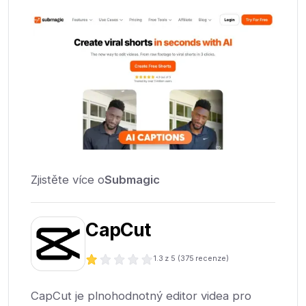
Zjistěte více o
Submagic
CapCut
1.3
z 5 (
375
recenze)
CapCut je plnohodnotný editor videa pro