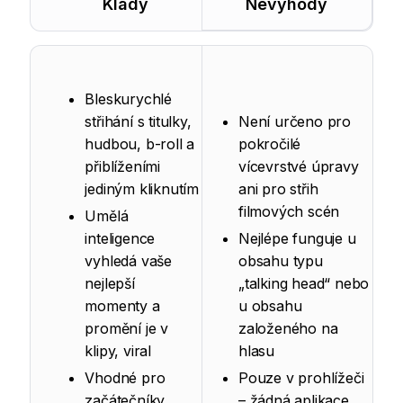
Klady
Nevýhody
Bleskurychlé
střihání s titulky,
Není určeno pro
hudbou, b-roll a
pokročilé
přiblíženími
vícevrstvé úpravy
jediným kliknutím
ani pro střih
filmových scén
Umělá
inteligence
Nejlépe funguje u
vyhledá vaše
obsahu typu
nejlepší
„talking head“ nebo
momenty a
u obsahu
promění je v
založeného na
klipy, viral
hlasu
Vhodné pro
Pouze v prohlížeči
začátečníky,
– žádná aplikace