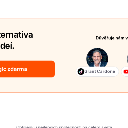
ternativa
Důvěřuje nám v
deí.
gic zdarma
Grant Cardone
Oblíbený u nejlepších společností na celém světě