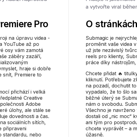
a vytvořte viral běhe
remiere Pro
O stránkác
roji na úpravu videa -
Submagic je nejrychlejš
 na YouTube až po
proměnit vaše videa v
ové osy vám zamotá
už jste nezávislý tvůr
aše záběry zazáří,
reels pro klienty, Su
cializovaným
práce díky nástrojům, 
myslet, hraje si dobře
Chcete přidat 🔥 titulk
 snít, Premiere to
kliknutí. Potřebujete zk
na pozadí, dochutit t
mocí přichází i velká
vypadalo, že to šlo s
předplatné Creative
běžné úterý se Submag
společnosti Adobe
nám o svobodu. Submag
eré úlohy, ale stále se
Všechno je navrženo ta
duje dovednosti a čas.
dostali od „nic moc“ k
a sociálních sítích,
ani tým pro postprodu
e připraveni
chcete vyprávět – a
o standardu, nebo
úžasně.