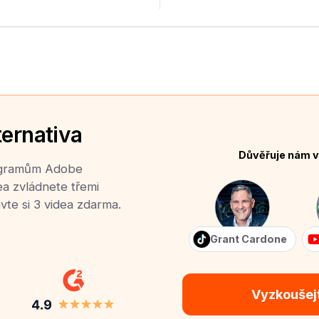
ternativa
Důvěřuje nám v
rogramům Adobe
ea zvládnete třemi
vte si 3 videa zdarma.
Grant Cardone
Vyzkoušej