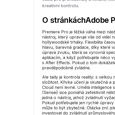
kreativní kontrolu.
O stránkách
Adobe P
Premiere Pro je těžká váha mezi nást
nástroj, který upravuje vše od videí
hollywoodské trháky. Flexibilita čas
hlavu, barevná gradace, díky které v
úprava zvuku, která se vyrovná spe
aplikacím, a když potřebujete něco vy
s After Effects. Pokud o tom dokážete
pravděpodobně zvládne.
Ale tady je kontrola reality: s velkou 
složitost. Křivka učení je skutečná a 
Cloud není levné. Umělá inteligence 
(Sensei) sice pomáhá zefektivnit někt
jedná o nástroj, jehož zvládnutí vyža
Pokud potřebujete jen rychlé úpravy n
může to být zbytečné. Otázka zní: jst
investovat do zvládnutí průmyslovéh