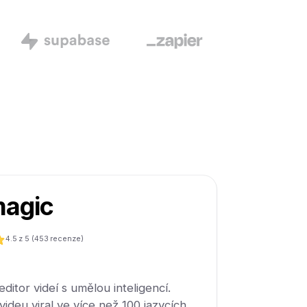
agic
4.5
z 5 (
453
recenze)
ditor videí s umělou inteligencí.
videu viral ve více než 100 jazycích