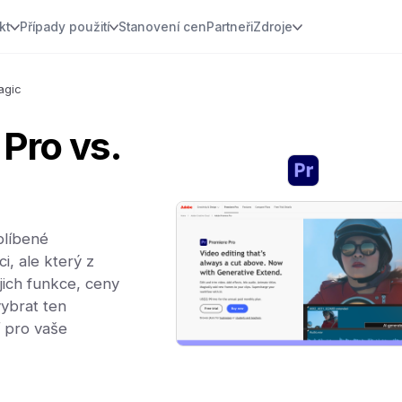
kt
Případy použití
Stanovení cen
Partneři
Zdroje
agic
Pro vs.
blíbené
i, ale který z
jich funkce, ceny
ybrat ten
í pro vaše