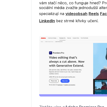
vám stačí něco, co funguje hned? P
sociální média zvažte jednodušší alter
specializují na
videoobsah
Reels
Fa
LinkedIn
bez strmé křivky učení.
Zjistěte více o
Adobe Premiere Pro