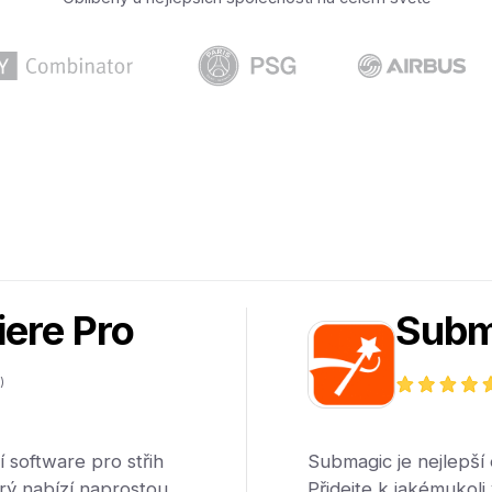
ere Pro
Subm
)
 software pro střih
Submagic je nejlepší e
erý nabízí naprostou
Přidejte k jakémukoli 