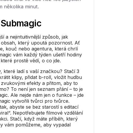
m několika minut.
h
Submagic
í a nejintuitivnější způsob, jak
 obsah, který upoutá pozornost. Ať
ce, kouč nebo agentura, která chrlí
bmagic vám každý týden ušetří hodiny
které prostě vědí, o co jde.
y, které ladí s vaší značkou? Stačí 3
rátit klipy, přidat b-roll, vložit hudbu
o zvukovými efekty a přitom, aby to
amo? To není jen seznam přání – to je
ic. Ale nejde nám jen o funkce – jde
ic vytvořili tvůrci pro tvůrce.
k, abyste se bez starostí s editací
viral“. Nepotřebujete filmové vzdělání
kci. Stačí, když máte příběh, který
 my vám pomůžeme, aby vypadal