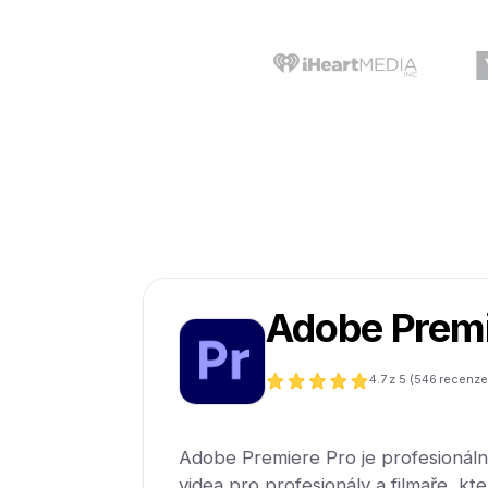
Adobe Premi
4.7
z 5 (
546
recenze
Adobe Premiere Pro je profesionální
videa pro profesionály a filmaře, kt