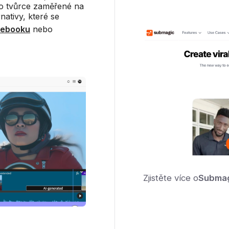
ro tvůrce zaměřené na
nativy, které se
cebooku
nebo
Zjistěte více o
Subma