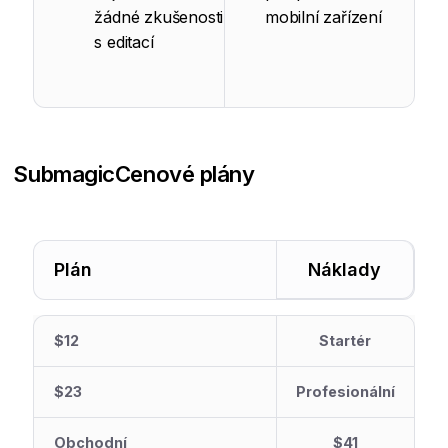
žádné zkušenosti
mobilní zařízení
s editací
Submagic
Cenové plány
Plán
Náklady
$12
Startér
$23
Profesionální
Obchodní
$41