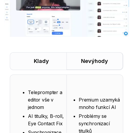
Klady
Nevýhody
Teleprompter a
editor vše v
Premium uzamyká
jednom
mnoho funkcí AI
AI titulky, B-roll,
Problémy se
Eye Contact Fix
synchronizací
titulků
Synchronizace