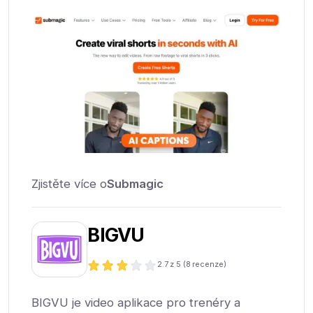
Zjistěte více o
Submagic
BIGVU
2.7
z 5 (
8
recenze)
BIGVU je video aplikace pro trenéry a