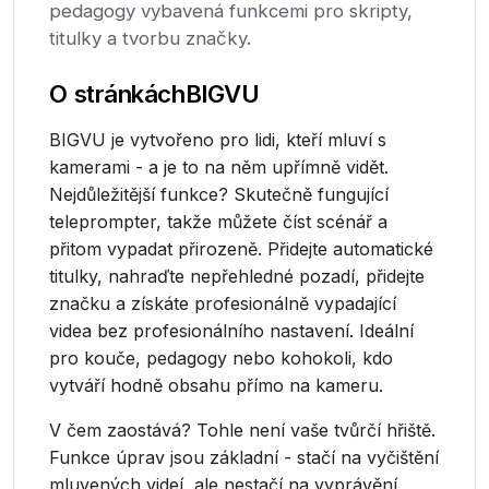
pedagogy vybavená funkcemi pro skripty,
titulky a tvorbu značky.
O stránkách
BIGVU
BIGVU je vytvořeno pro lidi, kteří mluví s
kamerami - a je to na něm upřímně vidět.
Nejdůležitější funkce? Skutečně fungující
teleprompter, takže můžete číst scénář a
přitom vypadat přirozeně. Přidejte automatické
titulky, nahraďte nepřehledné pozadí, přidejte
značku a získáte profesionálně vypadající
videa bez profesionálního nastavení. Ideální
pro kouče, pedagogy nebo kohokoli, kdo
vytváří hodně obsahu přímo na kameru.
V čem zaostává? Tohle není vaše tvůrčí hřiště.
Funkce úprav jsou základní - stačí na vyčištění
mluvených videí, ale nestačí na vyprávění