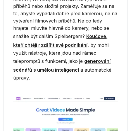
příběhů nebo složité projekty. Zaměřuje se na
to, abyste vypadali dobře před kamerou, ne na
vytváření filmových příběhů. Na co tedy
hrajete: mluvíte hlavně do kamery, nebo se
snažíte být dalším Spielbergem?
Koučové,
kteří chtějí rozšířit své podnikání,
by mohli
využít nástroje, které jdou nad rámec
telepromptů s funkcemi, jako je
generování
scénářů s umělou inteligencí
a automatické
úpravy.