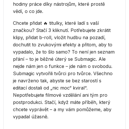
hodiny práce díky nástrojům, které prostě
vědí, o co jde.
Chcete přidat 🔥 titulky, které ladí s vaší
značkou? Stačí 3 kliknutí. Potřebujete zkrátit
klipy, přidat b-roll, vložit hudbu na pozadí,
dochutit to zvukovými efekty a přitom, aby to
vypadalo, že to šlo samo? To není jen seznam
přání – to je běžné úterý se Submagic. Ale
nejde nám jen o funkce – jde nám o svobodu.
Submagic vytvořili tvůrci pro tvůrce. Všechno
je navrženo tak, abyste se bez starostí s
editací dostali od „nic moc“ kviral“.
Nepotřebujete filmové vzdělání ani tým pro
postprodukci. Stačí, když máte příběh, který
chcete vyprávět – a my vám pomůžeme, aby
vypadal úžasně.