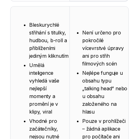
Bleskurychlé
střihání s titulky,
Není určeno pro
hudbou, b-roll a
pokročilé
přiblíženími
vícevrstvé úpravy
jediným kliknutím
ani pro střih
filmových scén
Umělá
inteligence
Nejlépe funguje u
vyhledá vaše
obsahu typu
nejlepší
„talking head“ nebo
momenty a
u obsahu
promění je v
založeného na
klipy, viral
hlasu
Vhodné pro
Pouze v prohlížeči
začátečníky,
– žádná aplikace
nejsou nutné
pro počítače ani