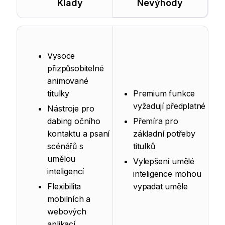
Klady
Nevýhody
Vysoce
přizpůsobitelné
animované
titulky
Premium funkce
vyžadují předplatné
Nástroje pro
dabing očního
Přemíra pro
kontaktu a psaní
základní potřeby
scénářů s
titulků
umělou
Vylepšení umělé
inteligencí
inteligence mohou
Flexibilita
vypadat uměle
mobilních a
webových
aplikací