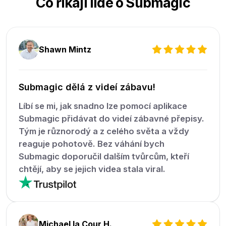
Co říkají lidé o Submagic
Shawn Mintz
Submagic dělá z videí zábavu!
Líbí se mi, jak snadno lze pomocí aplikace
Submagic přidávat do videí zábavné přepisy.
Tým je různorodý a z celého světa a vždy
reaguje pohotově. Bez váhání bych
Submagic doporučil dalším tvůrcům, kteří
chtějí, aby se jejich videa stala viral.
Michael la Cour H.