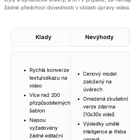
žádné předchozí dovednosti v oblasti úpravy videa.
Klady
Nevýhody
Rychlá konverze
Cenový model
textu/odkazu na
založený na
video
úvěrech
Více než 200
Omezená zkušební
přizpůsobitelných
verze zdarma
šablon
(10x30s videí)
Nejsou
Výsledky umělé
vyžadovány
inteligence je třeba
žádné editační
upravit