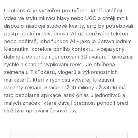
Captions.AI je vytvořen pro tvůrce, kteří natáčejí
videa ve stylu mluvící hlavy nebo UGC a chtějí mít k
dispozici nástroje studiové kvality, aniž by potřebovali
postprodukční dovednosti. Ať už používáte telefon
nebo počítač, jeho funkce AI - jako je úprava jedním
klepnutím, korekce očního kontaktu, vícejazyčný
dabing a dokonce i generování 3D avatara - umožňují
rychlé a snadné vypilování reels . Je oblíbená
zejména u TikTokerů, vlogerů a výkonnostních
marketérů, kteří v rychlosti vytvářejí kreativní
varianty reklam. S více než 10 miliony uživatelů má
tato bezplatná aplikace jasný ohlas u jednotlivců a
malých značek, které dávají přednost pohodlí před
složitými úpravami časové osy.