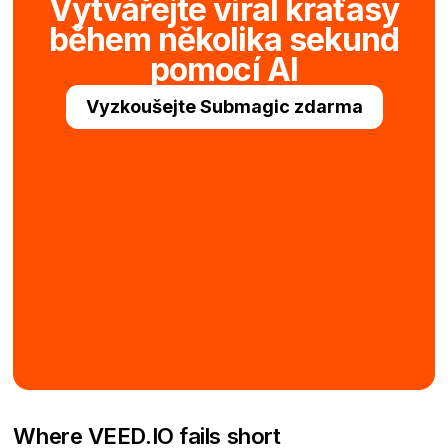
Vytvářejte viral kraťasy
během několika sekund
pomocí AI
Vyzkoušejte Submagic zdarma
Where VEED.IO fails short