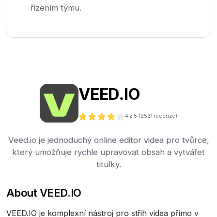
řízením týmu.
VEED.IO
4
z 5 (
2521
recenze)
Veed.io je jednoduchý online editor videa pro tvůrce,
který umožňuje rychle upravovat obsah a vytvářet
titulky.
About VEED.IO
VEED.IO je komplexní nástroj pro střih videa přímo v