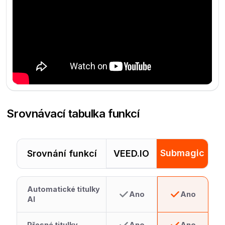
Srovnávací tabulka funkcí
Submagic
Srovnání funkcí
VEED.IO
Automatické titulky
Ano
Ano
AI
Přesné titulky
Ano
Ano