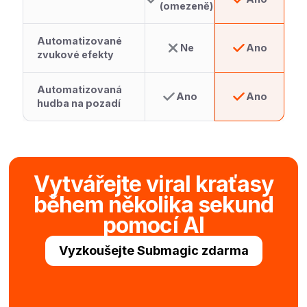
(omezeně)
Automatizované
Ne
Ano
zvukové efekty
Automatizovaná
Ano
Ano
hudba na pozadí
Vytvářejte viral kraťasy
během několika sekund
pomocí AI
Vyzkoušejte Submagic zdarma