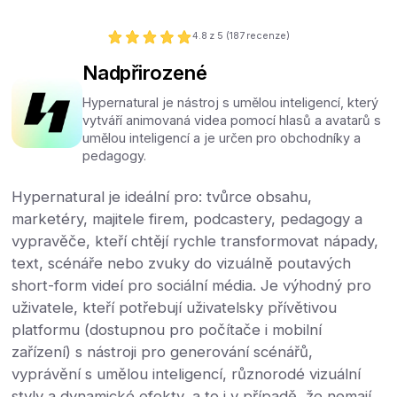
4.8
z 5 (
187
recenze)
Nadpřirozené
Hypernatural je nástroj s umělou inteligencí, který
vytváří animovaná videa pomocí hlasů a avatarů s
umělou inteligencí a je určen pro obchodníky a
pedagogy.
Hypernatural je ideální pro: tvůrce obsahu,
marketéry, majitele firem, podcastery, pedagogy a
vypravěče, kteří chtějí rychle transformovat nápady,
text, scénáře nebo zvuky do vizuálně poutavých
short-form videí pro sociální média. Je výhodný pro
uživatele, kteří potřebují uživatelsky přívětivou
platformu (dostupnou pro počítače i mobilní
zařízení) s nástroji pro generování scénářů,
vyprávění s umělou inteligencí, různorodé vizuální
styly a dynamické efekty, a to i v případě, že nemají