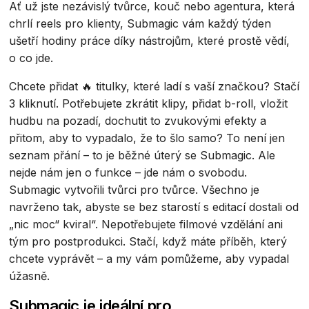
Ať už jste nezávislý tvůrce, kouč nebo agentura, která
chrlí reels pro klienty, Submagic vám každý týden
ušetří hodiny práce díky nástrojům, které prostě vědí,
o co jde.
Chcete přidat 🔥 titulky, které ladí s vaší značkou? Stačí
3 kliknutí. Potřebujete zkrátit klipy, přidat b-roll, vložit
hudbu na pozadí, dochutit to zvukovými efekty a
přitom, aby to vypadalo, že to šlo samo? To není jen
seznam přání – to je běžné úterý se Submagic. Ale
nejde nám jen o funkce – jde nám o svobodu.
Submagic vytvořili tvůrci pro tvůrce. Všechno je
navrženo tak, abyste se bez starostí s editací dostali od
„nic moc“ kviral“. Nepotřebujete filmové vzdělání ani
tým pro postprodukci. Stačí, když máte příběh, který
chcete vyprávět – a my vám pomůžeme, aby vypadal
úžasně.
Submagic je ideální pro