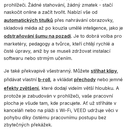
prohlížeči. Žádné stahování, žádný zmatek - stačí
naskočit online a začít tvořit. Nabízí vše od
automatických titulků
přes nahrávání obrazovky,
skladová média až po kouzla umělé inteligence, jako je
odstraňování šumu na pozadí
. Je to dobrá volba pro
marketéry, pedagogy a tvůrce, kteří chtějí rychlé a
čisté úpravy, aniž by se museli zdržovat instalací
softwaru nebo strmým učením.
Je také překvapivě všestranný. Můžete
stříhat klipy
,
přidávat vlastní
b-roll
, a vkládat
přechody
nebo jemné
efekty zvětšení
, které dodají videím větší hloubku. A
protože je zabudován v prohlížeči, vaše pracovní
plocha je všude tam, kde pracujete. Ať už stříháte v
kanceláři nebo na pláži s Wi-Fi, VEED udržuje věci v
pohybu díky čistému pracovnímu postupu bez
zbytečných překážek.