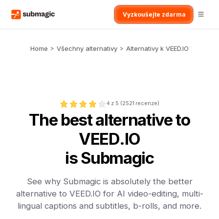
Vyzkoušejte zdarma
Home
>
Všechny alternativy
>
Alternativy k VEED.IO
4
z 5 (
2521
recenze)
The best alternative to
VEED.IO
is Submagic
See why Submagic is absolutely the better
alternative to VEED.IO for AI video-editing, multi-
lingual captions and subtitles, b-rolls, and more.