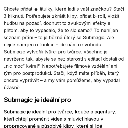
Chcete přidat 🔥 titulky, které ladí s vaší značkou? Stačí
3 kliknutí. Potřebujete zkrátit klipy, přidat b-roll, vložit
hudbu na pozadí, dochutit to zvukovými efekty a
přitom, aby to vypadalo, že to šlo samo? To není jen
seznam přání – to je běžné úterý se Submagic. Ale
nejde nám jen o funkce – jde nám o svobodu.
Submagic vytvořili tvůrci pro tvůrce. Všechno je
navrženo tak, abyste se bez starostí s editací dostali od
„nic moc“ kviral“. Nepotřebujete filmové vzdělání ani
tým pro postprodukci. Stačí, když máte příběh, který
chcete vyprávět – a my vám pomůžeme, aby vypadal
úžasně.
Submagic je ideální pro
Submagic je ideální pro tvůrce, kouče a agentury,
kteří chtějí proměnit videa s mluvící hlavou v
propracované a působivé klipy, které si lidé