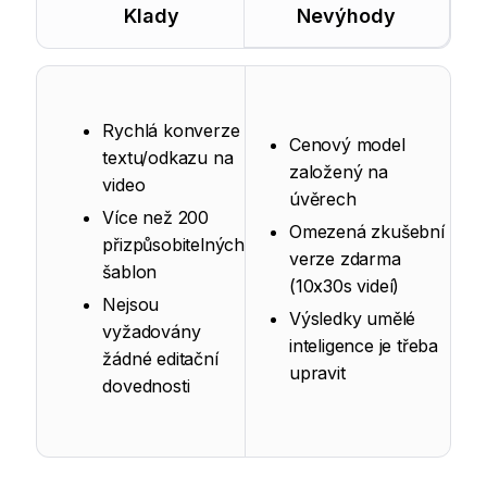
Klady
Nevýhody
Rychlá konverze
Cenový model
textu/odkazu na
založený na
video
úvěrech
Více než 200
Omezená zkušební
přizpůsobitelných
verze zdarma
šablon
(10x30s videí)
Nejsou
Výsledky umělé
vyžadovány
inteligence je třeba
žádné editační
upravit
dovednosti