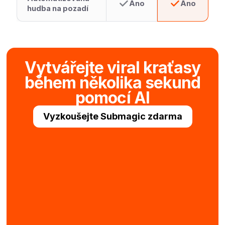
Ano
Ano
hudba na pozadí
Vytvářejte viral kraťasy
během několika sekund
pomocí AI
Vyzkoušejte Submagic zdarma