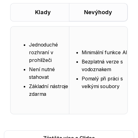
Klady
Nevýhody
Jednoduché
rozhraní v
Minimální funkce AI
prohlížeči
Bezplatná verze s
Není nutné
vodoznakem
stahovat
Pomalý při práci s
Základní nástroje
velkými soubory
zdarma
Zjistěte více o Clideo