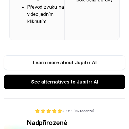
Převod zvuku na
video jedním
kliknutím
Learn more about Jupitrr AI
See alternatives to Jupitrr AI
4.8
z 5 (
187
recenze)
Nadpřirozené