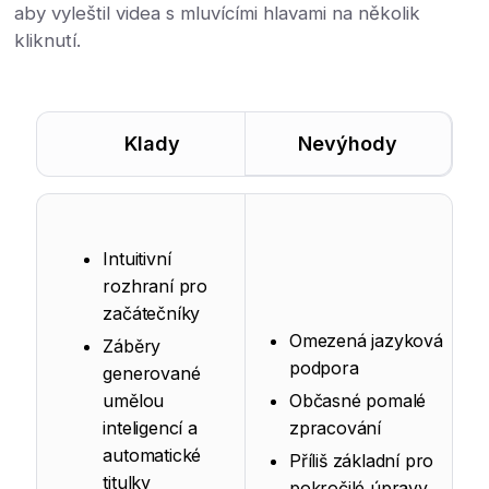
aby vyleštil videa s mluvícími hlavami na několik
kliknutí.
Klady
Nevýhody
Intuitivní
rozhraní pro
začátečníky
Omezená jazyková
Záběry
podpora
generované
umělou
Občasné pomalé
inteligencí a
zpracování
automatické
Příliš základní pro
titulky
pokročilé úpravy