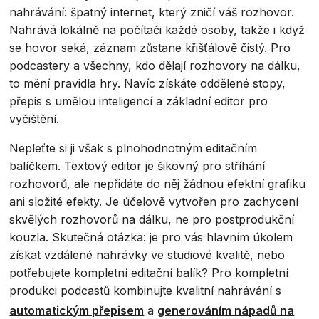
nahrávání: špatný internet, který zničí váš rozhovor.
Nahrává lokálně na počítači každé osoby, takže i když
se hovor seká, záznam zůstane křišťálově čistý. Pro
podcastery a všechny, kdo dělají rozhovory na dálku,
to mění pravidla hry. Navíc získáte oddělené stopy,
přepis s umělou inteligencí a základní editor pro
vyčištění.
Nepleťte si ji však s plnohodnotným editačním
balíčkem. Textový editor je šikovný pro stříhání
rozhovorů, ale nepřidáte do něj žádnou efektní grafiku
ani složité efekty. Je účelově vytvořen pro zachycení
skvělých rozhovorů na dálku, ne pro postprodukční
kouzla. Skutečná otázka: je pro vás hlavním úkolem
získat vzdálené nahrávky ve studiové kvalitě, nebo
potřebujete kompletní editační balík? Pro kompletní
produkci podcastů kombinujte kvalitní nahrávání s
automatickým přepisem
a
generováním nápadů na