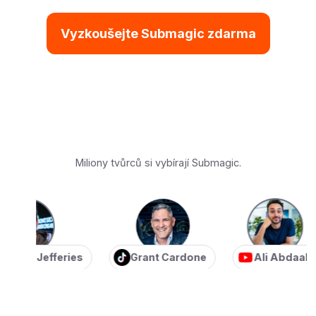
Vyzkoušejte Submagic zdarma
Miliony tvůrců si vybírají Submagic.
an Jefferies
Grant Cardone
Ali Abdaal