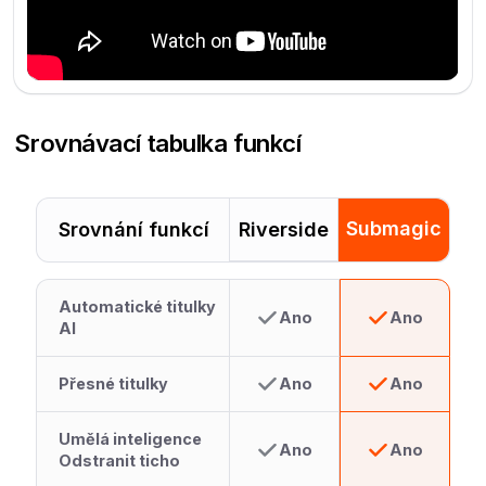
Srovnávací tabulka funkcí
Submagic
Srovnání funkcí
Riverside
Automatické titulky
Ano
Ano
AI
Přesné titulky
Ano
Ano
Umělá inteligence
Ano
Ano
Odstranit ticho