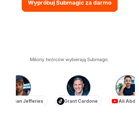
Wypróbuj Submagic za darmo
Miliony twórców wybierają Submagic.
stian Jefferies
Grant Cardone
Ali Abdaal