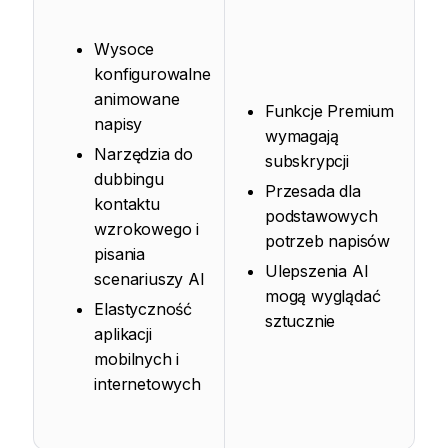
Wysoce
konfigurowalne
animowane
Funkcje Premium
napisy
wymagają
Narzędzia do
subskrypcji
dubbingu
Przesada dla
kontaktu
podstawowych
wzrokowego i
potrzeb napisów
pisania
Ulepszenia AI
scenariuszy AI
mogą wyglądać
Elastyczność
sztucznie
aplikacji
mobilnych i
internetowych