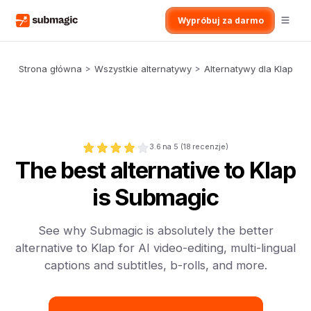
Wypróbuj za darmo
Strona główna
>
Wszystkie alternatywy
>
Alternatywy dla Klap
3.6
na 5 (
18
recenzje)
The best alternative to Klap
is Submagic
See why Submagic is absolutely the better
alternative to Klap for AI video-editing, multi-lingual
captions and subtitles, b-rolls, and more.