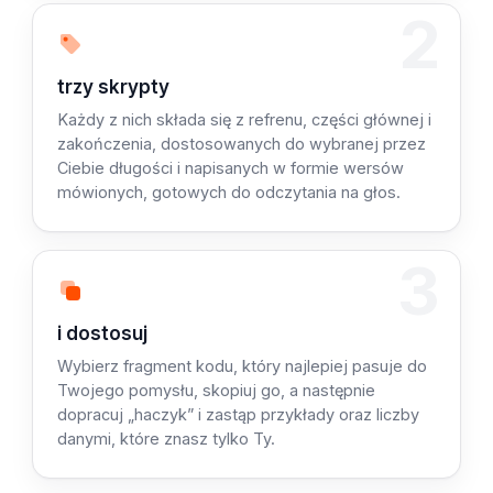
2
Krok 2: Piszemy
trzy skrypty
Każdy z nich składa się z refrenu, części głównej i
zakończenia, dostosowanych do wybranej przez
Ciebie długości i napisanych w formie wersów
mówionych, gotowych do odczytania na głos.
3
Krok 3: Skopiuj
i dostosuj
Wybierz fragment kodu, który najlepiej pasuje do
Twojego pomysłu, skopiuj go, a następnie
dopracuj „haczyk” i zastąp przykłady oraz liczby
danymi, które znasz tylko Ty.