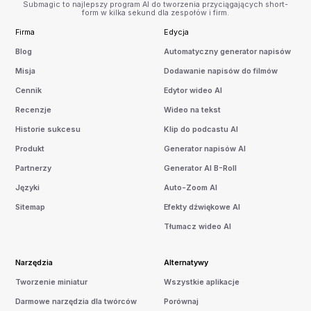
Submagic to najlepszy program AI do tworzenia przyciągających short-
form w kilka sekund dla zespołów i firm.
Firma
Edycja
Blog
Automatyczny generator napisów
Misja
Dodawanie napisów do filmów
Cennik
Edytor wideo AI
Recenzje
Wideo na tekst
Historie sukcesu
Klip do podcastu AI
Produkt
Generator napisów AI
Partnerzy
Generator AI B-Roll
Języki
Auto-Zoom AI
Sitemap
Efekty dźwiękowe AI
Tłumacz wideo AI
Narzędzia
Alternatywy
Tworzenie miniatur
Wszystkie aplikacje
Darmowe narzędzia dla twórców
Porównaj