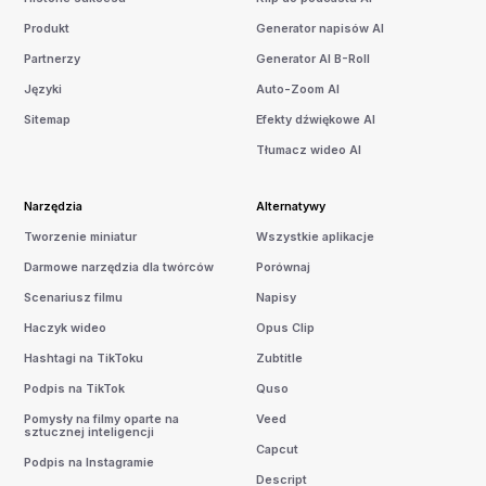
Produkt
Generator napisów AI
Partnerzy
Generator AI B-Roll
Języki
Auto-Zoom AI
Sitemap
Efekty dźwiękowe AI
Tłumacz wideo AI
Narzędzia
Alternatywy
Tworzenie miniatur
Wszystkie aplikacje
Darmowe narzędzia dla twórców
Porównaj
Scenariusz filmu
Napisy
Haczyk wideo
Opus Clip
Hashtagi na TikToku
Zubtitle
Podpis na TikTok
Quso
Pomysły na filmy oparte na
Veed
sztucznej inteligencji
Capcut
Podpis na Instagramie
Descript