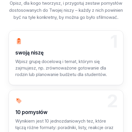
Opisz, dla kogo tworzysz, i przygotuj zestaw pomysłów
dostosowanych do Twojej niszy – każdy z nich powinien
być na tyle konkretny, by można go było sfilmować.
1
Krok 1: Opisz
swoją niszę
Wpisz grupę docelową i temat, którym się
zajmujesz, np. zrównoważone gotowanie dla
rodzin lub planowanie budżetu dla studentów.
2
Krok 2: Wymyślamy
10 pomysłów
Wynikiem jest 10 jednozdaniowych tez, które
łączą różne formaty: poradniki, listy, reakcje oraz