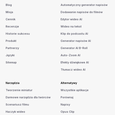
Blog
Automatyczny generator napisów
Misja
Dodawanie napisów do filmów
Cennik
Edytor wideo AI
Recenzje
Wideo na tekst
Historie sukcesu
Klip do podcastu AI
Produkt
Generator napisów AI
Partnerzy
Generator AI B-Roll
Języki
Auto-Zoom AI
Sitemap
Efekty dźwiękowe AI
Tłumacz wideo AI
Narzędzia
Alternatywy
Tworzenie miniatur
Wszystkie aplikacje
Darmowe narzędzia dla twórców
Porównaj
Scenariusz filmu
Napisy
Haczyk wideo
Opus Clip