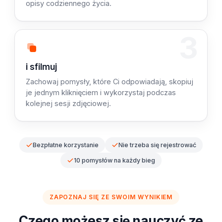
opisy codziennego życia.
3
Krok 3: Skopiuj
i sfilmuj
Zachowaj pomysły, które Ci odpowiadają, skopiuj
je jednym kliknięciem i wykorzystaj podczas
kolejnej sesji zdjęciowej.
Bezpłatne korzystanie
Nie trzeba się rejestrować
10 pomysłów na każdy bieg
ZAPOZNAJ SIĘ ZE SWOIM WYNIKIEM
Czego możesz się nauczyć ze