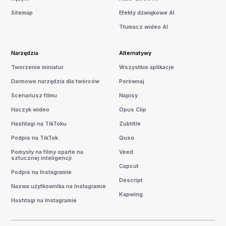
Sitemap
Efekty dźwiękowe AI
Tłumacz wideo AI
Narzędzia
Alternatywy
Tworzenie miniatur
Wszystkie aplikacje
Darmowe narzędzia dla twórców
Porównaj
Scenariusz filmu
Napisy
Haczyk wideo
Opus Clip
Hashtagi na TikToku
Zubtitle
Podpis na TikTok
Quso
Pomysły na filmy oparte na
Veed
sztucznej inteligencji
Capcut
Podpis na Instagramie
Descript
Nazwa użytkownika na Instagramie
Kapwing
Hashtagi na Instagramie