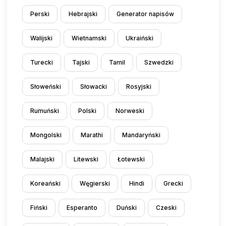
Perski
Hebrajski
Generator napisów
Walijski
Wietnamski
Ukraiński
Turecki
Tajski
Tamil
Szwedzki
Słoweński
Słowacki
Rosyjski
Rumuński
Polski
Norweski
Mongolski
Marathi
Mandaryński
Malajski
Litewski
Łotewski
Koreański
Węgierski
Hindi
Grecki
Fiński
Esperanto
Duński
Czeski