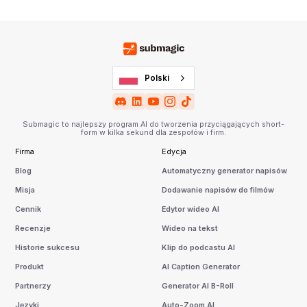
Polski
Submagic to najlepszy program AI do tworzenia przyciągających short-
form w kilka sekund dla zespołów i firm.
Firma
Edycja
Blog
Automatyczny generator napisów
Misja
Dodawanie napisów do filmów
Cennik
Edytor wideo AI
Recenzje
Wideo na tekst
Historie sukcesu
Klip do podcastu AI
Produkt
AI Caption Generator
Partnerzy
Generator AI B-Roll
Języki
Auto-Zoom AI