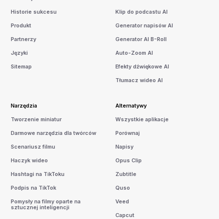
Historie sukcesu
Klip do podcastu AI
Produkt
Generator napisów AI
Partnerzy
Generator AI B-Roll
Języki
Auto-Zoom AI
Sitemap
Efekty dźwiękowe AI
Tłumacz wideo AI
Narzędzia
Alternatywy
Tworzenie miniatur
Wszystkie aplikacje
Darmowe narzędzia dla twórców
Porównaj
Scenariusz filmu
Napisy
Haczyk wideo
Opus Clip
Hashtagi na TikToku
Zubtitle
Podpis na TikTok
Quso
Pomysły na filmy oparte na
Veed
sztucznej inteligencji
Capcut