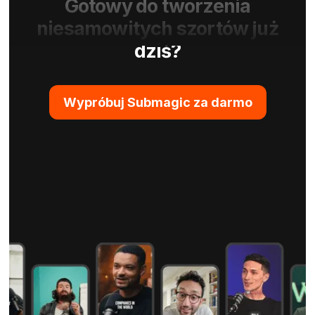
Gotowy do tworzenia
niesamowitych szortów już
dziś?
Wypróbuj Submagic za darmo