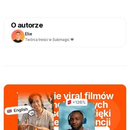
O autorze
Elie
Twórca treści w Submagic 🧡
Tworzenie viral filmów
krótkometrażowych
w kilka sekund dzięki
sztucznej inteligencji