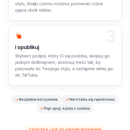
stylu, dzięki czemu możesz porównać różne
ujęcia obok siebie.
3
Krok 3: Skopiuj
i opublikuj
Wybierz podpis, który Ci się podoba, skopiuj go
jednym dotknięciem, dostosuj treść tak, by
pasowała do Twojego stylu, a następnie wklej go
do TikToka.
Bezpłatne korzystanie
Nie trzeba się rejestrować
Pięć opcji, każda z osobna
ZAPOZNAJ SIĘ ZE SWOIM WYNIKIEM