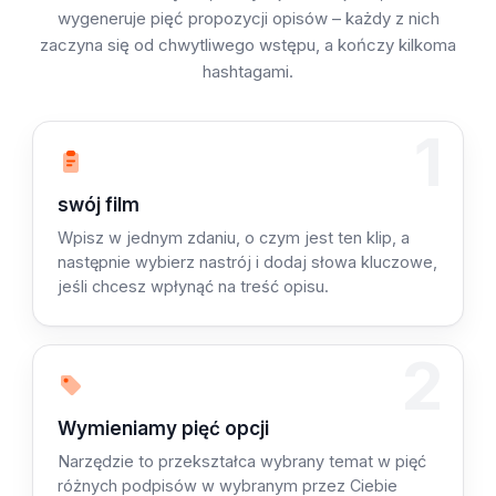
wygeneruje pięć propozycji opisów – każdy z nich
zaczyna się od chwytliwego wstępu, a kończy kilkoma
hashtagami.
1
Krok 1: Opisz
swój film
Wpisz w jednym zdaniu, o czym jest ten klip, a
następnie wybierz nastrój i dodaj słowa kluczowe,
jeśli chcesz wpłynąć na treść opisu.
2
Krok 2:
Wymieniamy pięć opcji
Narzędzie to przekształca wybrany temat w pięć
różnych podpisów w wybranym przez Ciebie