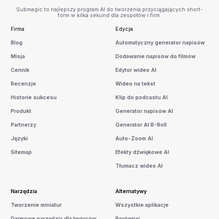
Submagic to najlepszy program AI do tworzenia przyciągających short-
form w kilka sekund dla zespołów i firm.
Firma
Edycja
Blog
Automatyczny generator napisów
Misja
Dodawanie napisów do filmów
Cennik
Edytor wideo AI
Recenzje
Wideo na tekst
Historie sukcesu
Klip do podcastu AI
Produkt
Generator napisów AI
Partnerzy
Generator AI B-Roll
Języki
Auto-Zoom AI
Sitemap
Efekty dźwiękowe AI
Tłumacz wideo AI
Narzędzia
Alternatywy
Tworzenie miniatur
Wszystkie aplikacje
Darmowe narzędzia dla twórców
Porównaj