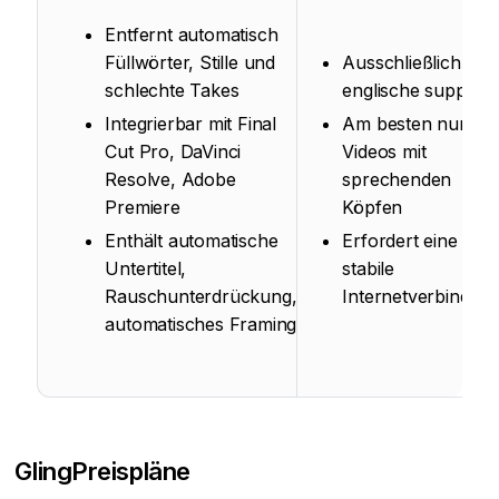
Entfernt automatisch
Füllwörter, Stille und
Ausschließlich
schlechte Takes
englische support
Integrierbar mit Final
Am besten nur für
Cut Pro, DaVinci
Videos mit
Resolve, Adobe
sprechenden
Premiere
Köpfen
Enthält automatische
Erfordert eine
Untertitel,
stabile
Rauschunterdrückung,
Internetverbindun
automatisches Framing
Gling
Preispläne