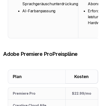
Sprachgeräuschunterdrückung
Abonnem
AI-Farbanpassung
Erfordert
leistungss
Hardware
Adobe Premiere Pro
Preispläne
Plan
Kosten
Premiere Pro
$22.99/mo
Creative Cloud Alle