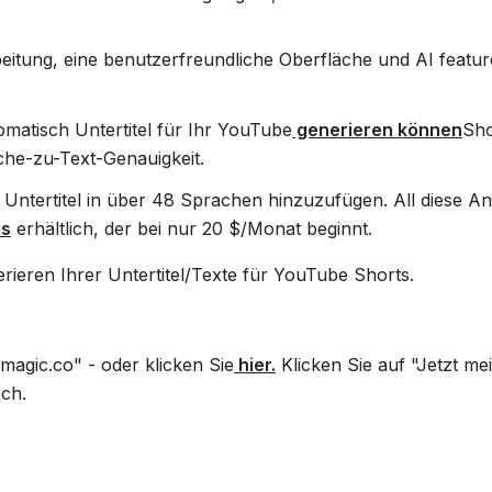
beitung, eine benutzerfreundliche Oberfläche und AI featur
omatisch Untertitel für Ihr YouTube
generieren können
Sho
che-zu-Text-Genauigkeit.
d Untertitel in über 48 Sprachen hinzuzufügen. All diese A
is
erhältlich, der bei nur 20 $/Monat beginnt.
nerieren Ihrer Untertitel/Texte für YouTube Shorts.
agic.co" - oder klicken Sie
hier.
Klicken Sie auf "Jetzt me
och.