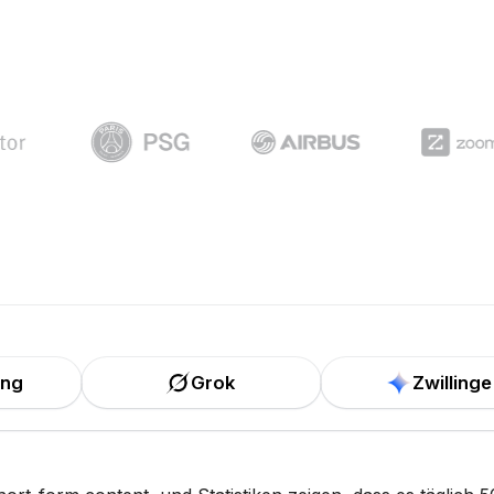
ung
Grok
Zwillinge