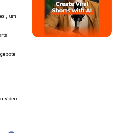
es , um
rts
ngebote
in Video