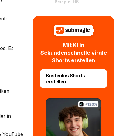
0
Beispiel H6
ent-
Mit KI in
os. Es
Sekundenschnelle virale
Shorts erstellen
Kostenlos Shorts
erstellen
tiken
er in
le YouTube