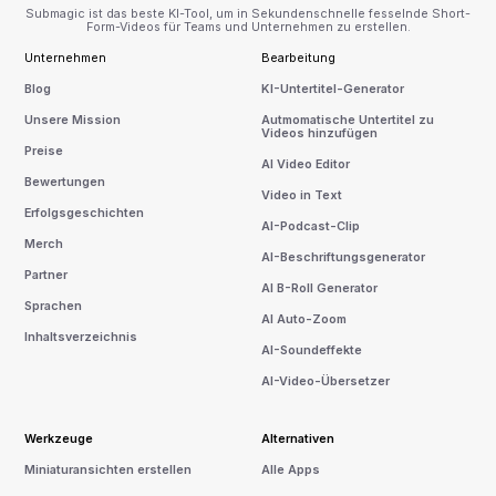
Submagic ist das beste KI-Tool, um in Sekundenschnelle fesselnde Short-
Form-Videos für Teams und Unternehmen zu erstellen.
Unternehmen
Bearbeitung
Blog
KI-Untertitel-Generator
Unsere Mission
Autmomatische Untertitel zu
Videos hinzufügen
Preise
AI Video Editor
Bewertungen
Video in Text
Erfolgsgeschichten
AI-Podcast-Clip
Merch
AI-Beschriftungsgenerator
Partner
AI B-Roll Generator
Sprachen
AI Auto-Zoom
Inhaltsverzeichnis
AI-Soundeffekte
AI-Video-Übersetzer
Werkzeuge
Alternativen
Miniaturansichten erstellen
Alle Apps