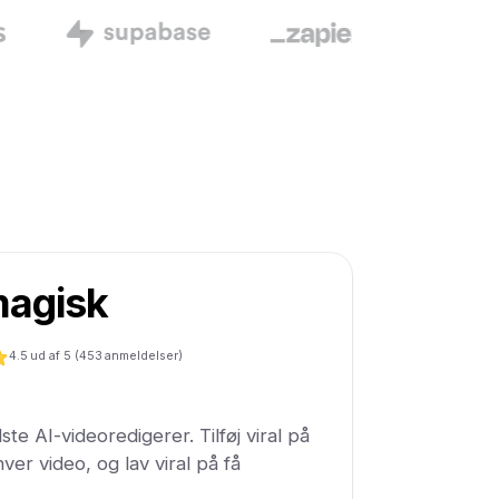
agisk
4.5
ud af 5 (
453
anmeldelser)
e AI-videoredigerer. Tilføj viral på
ver video, og lav viral på få