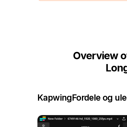
Overview o
Long
Kapwing
Fordele og ul