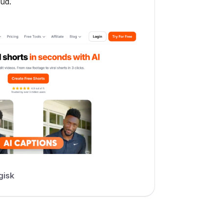
 ud.
isk