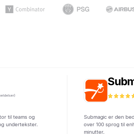
Subm
eldelser)
or til teams og
Submagic er den bedst
og undertekster.
over 100 sprog til enh
minutter.