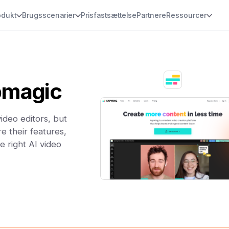
odukt
Brugsscenarier
Prisfastsættelse
Partnere
Ressourcer
bmagic
deo editors, but
e their features,
e right AI video