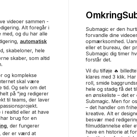
Omkring
Su
ave videoer sammen -
igering. Alt foregår i
Submagic er den hurti
 med, og du har alle
forvandle dine videoer
digering,
automatisk
opmærksomhed. Uanse
eller et bureau, der p
nd, skabeloner, hele
Submagic dig timer hv
erne skaber, som altid
forstår det.
m.
Vil du tilføje 🔥 billed
ler og komplekse
klares med 3 klik. Har 
internet skal være
roll, smide baggrundsm
de tid. Og selv om det
hele og stadig få det ti
helt på "jeg redigerer
en ønskeliste – det er
t til teams, der laver
Submagic. Men for os
 passionsprojekt.
– det handler om frihe
i realtid eller at have
kreative. Alt er designe
har brug for en
besvær med redigerin
ing
, der fungerer
filmuddannelse eller 
have en historie at for
r, der er værd at