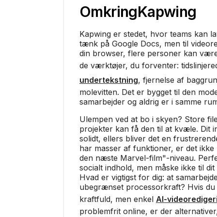
Omkring
Kapwing
Kapwing er stedet, hvor teams kan l
tænk på Google Docs, men til videored
din browser, flere personer kan være
de værktøjer, du forventer: tidslinjere
undertekstning
, fjernelse af baggru
molevitten. Det er bygget til den mod
samarbejder og aldrig er i samme ru
Ulempen ved at bo i skyen? Store fi
projekter kan få den til at kvæle. Dit 
solidt, ellers bliver det en frustreren
har masser af funktioner, er det ikke 
den næste Marvel-film"-niveau. Perfek
socialt indhold, men måske ikke til dit
Hvad er vigtigst for dig: at samarbejde 
ubegrænset processorkraft? Hvis du 
kraftfuld, men enkel
AI-videorediger
problemfrit online, er der alternative