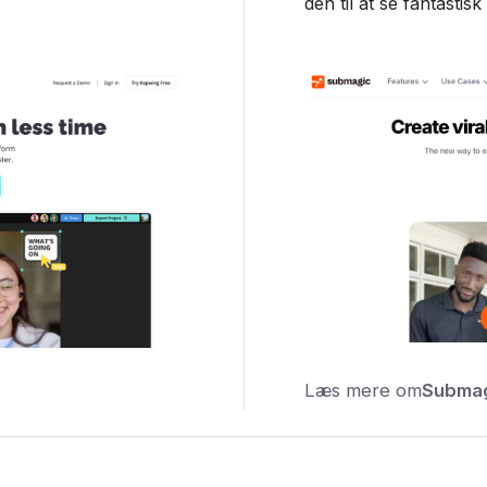
den til at se fantastisk
Læs mere om
Submag