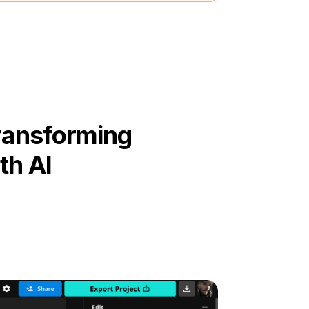
ransforming
th AI