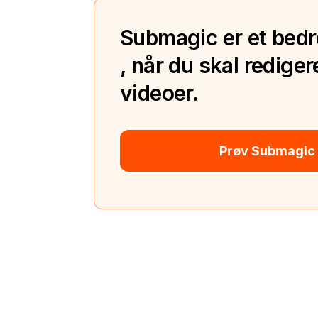
Submagic er et bedre 
, når du skal rediger
videoer.
Prøv Submagic 