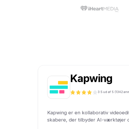
Kapwing
3.5
ud af 5 (
1342
anm
Kapwing er en kollaborativ videoedit
skabere, der tilbyder AI-værktøjer 