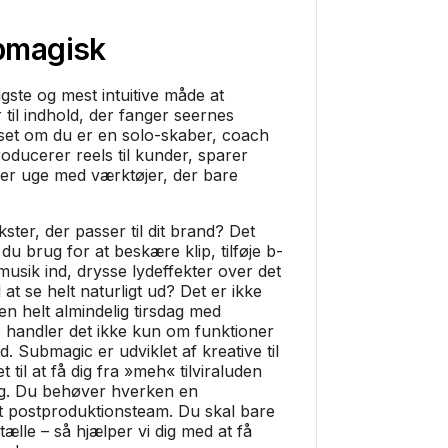
bmagisk
gste og mest intuitive måde at
 til indhold, der fanger seernes
t om du er en solo-skaber, coach
roducerer reels til kunder, sparer
er uge med værktøjer, der bare
tekster, der passer til dit brand? Det
du brug for at beskære klip, tilføje b-
usik ind, drysse lydeffekter over det
l at se helt naturligt ud? Det er ikke
 en helt almindelig tirsdag med
 handler det ikke kun om funktioner
d. Submagic er udviklet af kreative til
t til at få dig fra »meh« tilviraluden
g. Du behøver hverken en
et postproduktionsteam. Du skal bare
tælle – så hjælper vi dig med at få