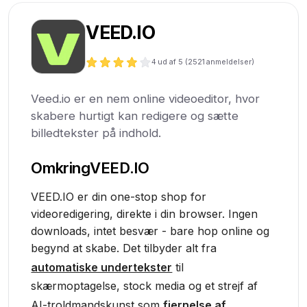
VEED.IO
4
ud af 5 (
2521
anmeldelser)
Veed.io er en nem online videoeditor, hvor
skabere hurtigt kan redigere og sætte
billedtekster på indhold.
Omkring
VEED.IO
VEED.IO er din one-stop shop for
videoredigering, direkte i din browser. Ingen
downloads, intet besvær - bare hop online og
begynd at skabe. Det tilbyder alt fra
automatiske undertekster
til
skærmoptagelse, stock media og et strejf af
AI-troldmandskunst som
fjernelse af