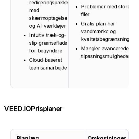
redigeringspakke
Problemer med store
med
filer
skærmoptagelse
Gratis plan har
og AI-værktøjer
vandmærke og
Intuitiv træk-og-
kvalitetsbegrænsninger
slip-grænseflade
Mangler avancerede
for begyndere
tilpasningsmuligheder
Cloud-baseret
teamsamarbejde
VEED.IO
Prisplaner
Planlæg
Omkostninger