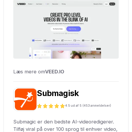
Læs mere om
VEED.IO
Submagisk
4.5
ud af 5 (
453
anmeldelser)
Submagic er den bedste AI-videoredigerer.
Tilføj viral på over 100 sprog til enhver video,