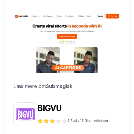
Læs mere om
Submagisk
BIGVU
2.7
ud af 5 (
8
anmeldelser)