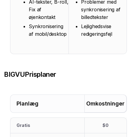
AI-tekster, B-roll,
Problemer med
Fix af
synkronisering af
øjenkontakt
billedtekster
Synkronisering
Lejlighedsvise
af mobil/desktop
redigeringsfejl
BIGVU
Prisplaner
Planlæg
Omkostninger
Gratis
$0