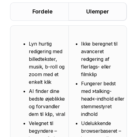
Fordele
Ulemper
Lyn hurtig
Ikke beregnet til
redigering med
avanceret
billedtekster,
redigering af
musik, b-roll og
flerlags- eller
zoom med et
filmklip
enkelt klik
Fungerer bedst
AI finder dine
med »talking-
bedste øjeblikke
head«-indhold eller
og forvandler
stemmestyret
dem til klip, viral
indhold
Velegnet til
Udelukkende
begyndere –
browserbaseret –