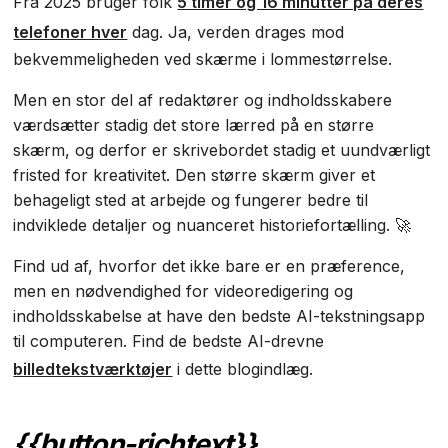
Fra 2025 bruger folk
5 timer og 16 minutter på deres
telefoner hver
dag. Ja, verden drages mod
bekvemmeligheden ved skærme i lommestørrelse.
Men en stor del af redaktører og indholdsskabere
værdsætter stadig det store lærred på en større
skærm, og derfor er skrivebordet stadig et uundværligt
fristed for kreativitet. Den større skærm giver et
behageligt sted at arbejde og fungerer bedre til
indviklede detaljer og nuanceret historiefortælling. 🚀
Find ud af, hvorfor det ikke bare er en præference,
men en nødvendighed for videoredigering og
indholdsskabelse at have den bedste AI-tekstningsapp
til computeren. Find de bedste AI-drevne
billedtekstværktøjer
i dette blogindlæg.
‍{{button-richtext}}‍