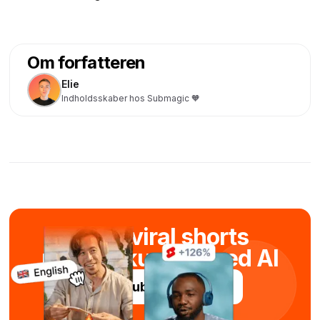
Om forfatteren
Elie
Indholdsskaber hos Submagic 🧡
Skab viral shorts
på få sekunder med AI
Prøv Submagic gratis