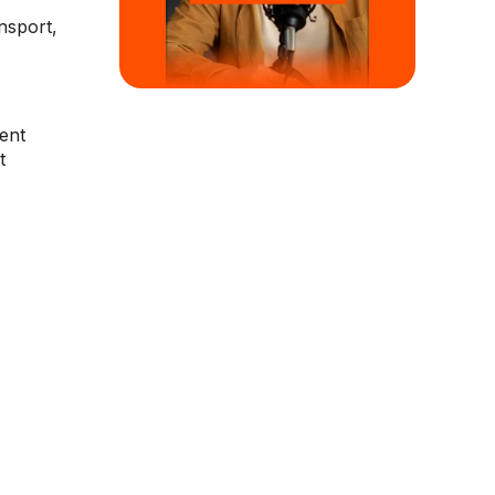
nsport,
rent
t