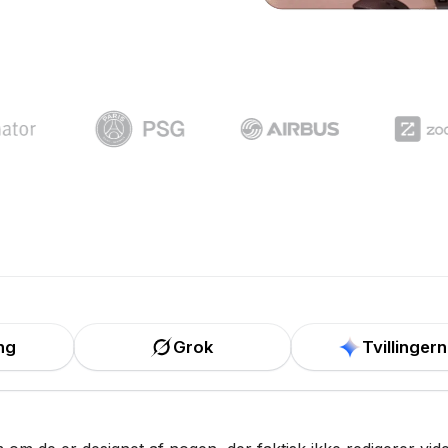
ng
Grok
Tvillinger