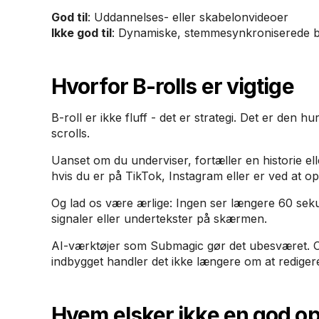
God til
: Uddannelses- eller skabelonvideoer
Ikke god til
: Dynamiske, stemmesynkroniserede b
Hvorfor B-rolls er vigtige
B-roll er ikke fluff - det er strategi. Det er den h
scrolls.
Uanset om du underviser, fortæller en historie ell
hvis du er på TikTok, Instagram eller er ved at 
Og lad os være ærlige: Ingen ser længere 60 sek
signaler eller undertekster på skærmen.
AI-værktøjer som Submagic gør det ubesværet. Og 
indbygget handler det ikke længere om at redig
Hvem elsker ikke en god 