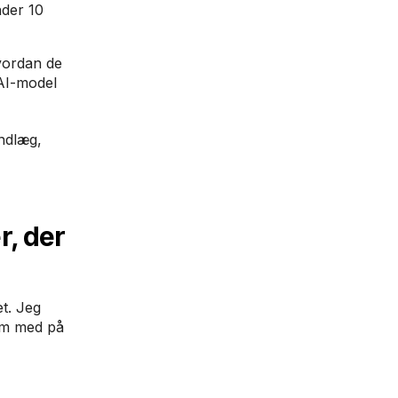
nder 10
hvordan de
 AI-model
indlæg,
r, der
et. Jeg
dem med på