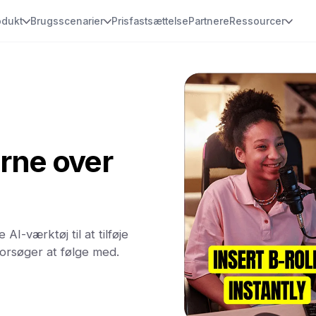
odukt
Brugsscenarier
Prisfastsættelse
Partnere
Ressourcer
erne over
AI-værktøj til at tilføje
forsøger at følge med.