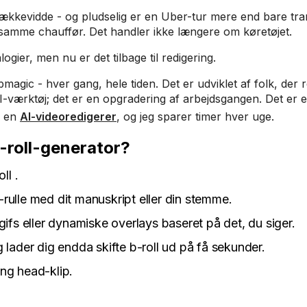
r rækkevidde - og pludselig er en Uber-tur mere end bare tra
 samme chauffør. Det handler ikke længere om køretøjet.
ogier, men nu er det tilbage til redigering.
bmagic - hver gang, hele tiden. Det er udviklet af folk, der 
I-værktøj; det er en opgradering af arbejdsgangen. Det er e
e en
AI-videoredigerer
, og jeg sparer timer hver uge.
B-roll-generator?
ll .
rulle med dit manuskript eller din stemme.
gifs eller dynamiske overlays baseret på det, du siger.
 lader dig endda skifte b-roll ud på få sekunder.
king head-klip.