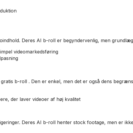
oduktion
eoindhold. Deres AI b-roll er begyndervenlig, men grundlæ
simpel videomarkedsføring
ilpasning
ratis b-roll . Den er enkel, men det er også dens begræns
re, der laver videoer af høj kvalitet
igeringer. Deres AI b-roll henter stock footage, men er ikk