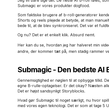
Jeg vil bare sige det: De fleste AI b-roll føles, s
Submagic er vores produkter dogfood.
Som faktiske brugere af b-roll-generatorer kender
Shorts og reels plejede at betyde, at man manuelt 
bede til, at de blev synkroniseret. Det var et fuldti
Og nu? Det er et enkelt klik. Absurd nemt.
Her kan du se, hvordan jeg har halveret min vid
andre, der kommer tæt på, men stadig rammer ved
Submagic - Den bedste AI B
Gennemsigtighed er nøglen til at opbygge tillid. D
egne B-rulle-optagelser. Er det okay? Næsten alle 
Det er højst sandsynligt Storyblocks.
Hvad gør Submagic til noget særligt, nu hvor spil
med vores egen teknologi. Det er som at tage 5 U