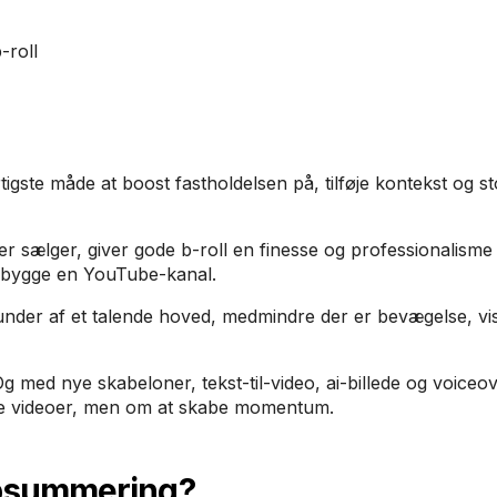
-roll
urtigste måde at boost fastholdelsen på, tilføje kontekst og s
er sælger, giver gode b-roll en finesse og professionalisme
opbygge en YouTube-kanal.
under af et talende hoved, medmindre der er bevægelse, vis
med nye skabeloner, tekst-til-video, ai-billede og voiceo
ere videoer, men om at skabe momentum.
opsummering?