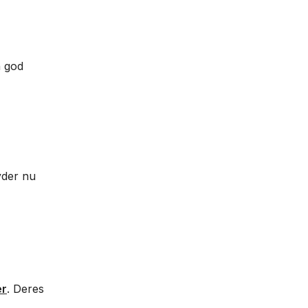
n god
yder nu
er
. Deres