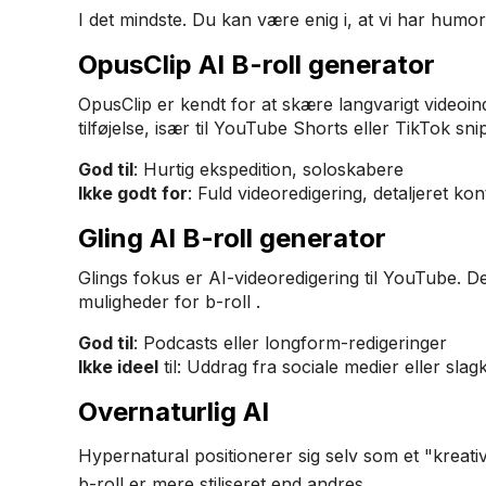
I det mindste. Du kan være enig i, at vi har humoris
OpusClip AI B-roll generator
OpusClip er kendt for at skære langvarigt videoind
tilføjelse, især til YouTube Shorts eller TikTok sni
God til
: Hurtig ekspedition, soloskabere
Ikke godt for
: Fuld videoredigering, detaljeret ko
Gling AI B-roll generator
Glings fokus er AI-videoredigering til YouTube. De
muligheder for b-roll .
God til
: Podcasts eller longform-redigeringer
Ikke ideel
til: Uddrag fra sociale medier eller slagk
Overnaturlig AI
Hypernatural positionerer sig selv som et "kreati
b-roll er mere stiliseret end andres.