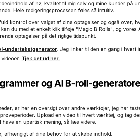
ideoindhold af høj kvalitet til mig selv og mine kunder på u
ende. Hele redigeringsprocessen føles så intuitiv.
fuld kontrol over valget af dine optagelser og også over, 
an du med et enkelt klik tilføje "Magic B Rolls", og vores
erende optagelser på det rigtige tidspunkt.
AI-undertekstgenerator
. Jeg linker til den en gang i hvert 
 videoer.
Tjek det ud her.
grammer og AI B-roll-generatore
eder, er her en oversigt over andre værktøjer, jeg har test
is prøveperioder. Upload en video til hvert værktøj, og tag 
il have en upartisk mening, så læs videre.
 afhængigt af dine behov for at skabe indhold.