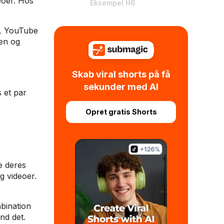
deoer. Hos
Eksempel H6
k, YouTube
jen og
Skab viral shorts på få
sekunder med AI
 et par
Opret gratis Shorts
e deres
g videoer.
mbination
nd det.