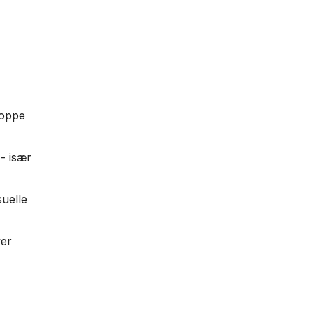
toppe
 - især
uelle
ver