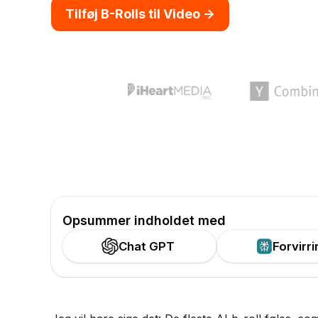
Tilføj B-Rolls til Video ->
Opsummer indholdet med
Chat GPT
Forvirri