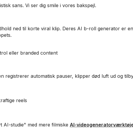
tisk sans. Vi ser dig smile i vores bakspejl.
hold ned til korte viral klip. Deres AI b-roll generator er e
ppets.
ntrol eller branded content
n registrerer automatisk pauser, klipper død luft ud og tilb
raftige reels
vt AI-studie" med mere filmiske
AI-videogeneratorværktøj