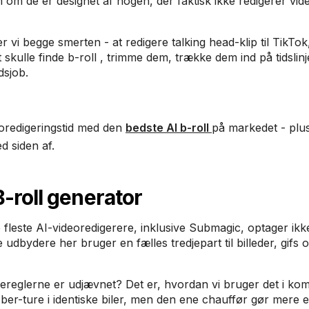
om om de er designet af nogen, der faktisk ikke redigerer vi
 vi begge smerten - at redigere talking head-klip til TikTo
skulle finde b-roll , trimme dem, trække dem ind på tidslin
dsjob.
eoredigeringstid med den
bedste AI b-roll
på markedet - plus
 siden af.
-roll generator
e fleste AI-videoredigerere, inklusive Submagic, optager ikk
udbydere her bruger en fælles tredjepart til billeder, gifs o
lereglerne er udjævnet? Det er, hvordan vi bruger det i ko
ber-ture i identiske biler, men den ene chauffør gør mere e