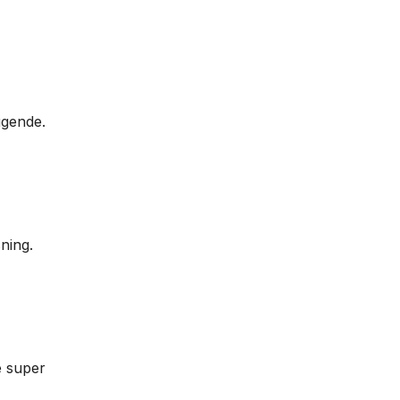
ggende.
ning.
e super