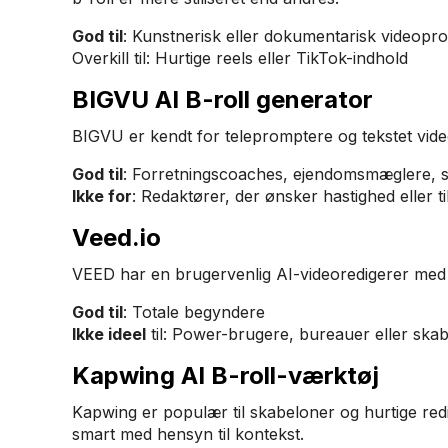
God til
: Kunstnerisk eller dokumentarisk videopr
Overkill til: Hurtige reels eller TikTok-indhold
BIGVU AI B-roll generator
BIGVU er kendt for telepromptere og tekstet vid
God til
: Forretningscoaches, ejendomsmæglere, 
Ikke for
: Redaktører, der ønsker hastighed eller t
Veed.io
VEED har en brugervenlig AI-videoredigerer med g
God til
: Totale begyndere
Ikke ideel
til: Power-brugere, bureauer eller skabe
Kapwing AI B-roll-værktøj
Kapwing er populær til skabeloner og hurtige red
smart med hensyn til kontekst.