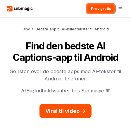
Prøv gratis
Blog
>
Bedste app til AI-billedtekster til Android
Find den bedste AI
Captions-app til Android
Se listen over de bedste apps med AI-tekster til
Android-telefoner.
Af
Elie
,
Indholdsskaber hos Submagic 🧡
Viral til video ->