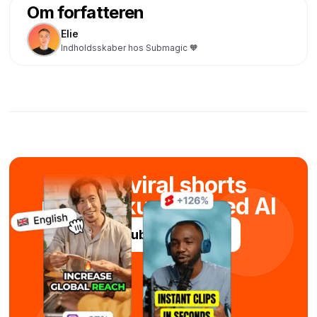
Om forfatteren
Elie
Indholdsskaber hos Submagic 🧡
Skab viral shorts
på få sekunder med AI
Prøv Submagic gratis