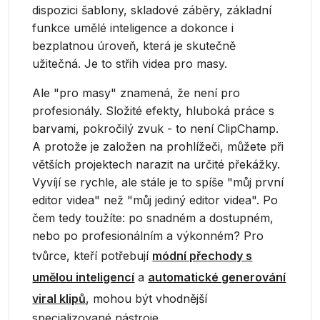
dispozici šablony, skladové záběry, základní
funkce umělé inteligence a dokonce i
bezplatnou úroveň, která je skutečně
užitečná. Je to střih videa pro masy.
Ale "pro masy" znamená, že není pro
profesionály. Složité efekty, hluboká práce s
barvami, pokročilý zvuk - to není ClipChamp.
A protože je založen na prohlížeči, můžete při
větších projektech narazit na určité překážky.
Vyvíjí se rychle, ale stále je to spíše "můj první
editor videa" než "můj jediný editor videa". Po
čem tedy toužíte: po snadném a dostupném,
nebo po profesionálním a výkonném? Pro
tvůrce, kteří potřebují
módní přechody s
umělou inteligencí
a
automatické generování
viral klipů
, mohou být vhodnější
specializované nástroje.