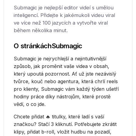
Submagic je nejlepší editor videí s umělou
inteligencí. Přidejte k jakémukoli videu viral
ve více než 100 jazycích a vytvořte viral
během několika minut.
O stránkách
Submagic
Submagic je nejrychlejší a nejintuitivnější
způsob, jak proměnit vaše videa v obsah,
který upoutá pozornost. Ať už jste nezávislý
tvůrce, kouč nebo agentura, která chrlí reels
pro klienty, Submagic vám každý týden ušetří
hodiny práce díky nástrojům, které prostě
vědí, o co jde.
Chcete přidat 🔥 titulky, které ladí s vaší
značkou? Stačí 3 kliknutí. Potřebujete zkrátit
klipy, přidat b-roll, vložit hudbu na pozadí,