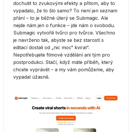
dochutit to zvukovými efekty a přitom, aby to
vypadalo, že to šlo samo? To není jen seznam
přání – to je běžné úterý se Submagic. Ale
nejde nám jen o funkce – jde nám o svobodu.
Submagic vytvořili tvůrci pro tvůrce. Všechno
je navrženo tak, abyste se bez starostí s
editací dostali od „nic moc“ kviral“.
Nepotřebujete filmové vzdělání ani tým pro
postprodukci. Stačí, když máte příběh, který
chcete vyprávět – a my vám pomůžeme, aby
vypadal úžasně.