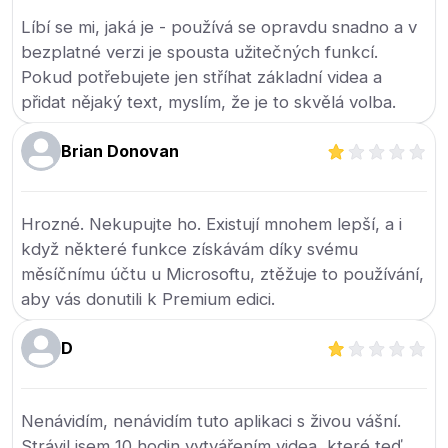
Líbí se mi, jaká je - používá se opravdu snadno a v
bezplatné verzi je spousta užitečných funkcí.
Pokud potřebujete jen stříhat základní videa a
přidat nějaký text, myslím, že je to skvělá volba.
Brian Donovan
Hrozné. Nekupujte ho. Existují mnohem lepší, a i
když některé funkce získávám díky svému
měsíčnímu účtu u Microsoftu, ztěžuje to používání,
aby vás donutili k Premium edici.
D
Nenávidím, nenávidím tuto aplikaci s živou vášní.
Strávil jsem 10 hodin vytvářením videa, které teď