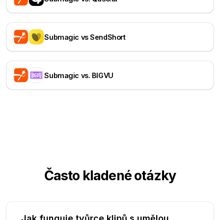
Submagic vs SendShort
Submagic vs. BIGVU
Často kladené otázky
Jak funguje tvůrce klipů s umělou