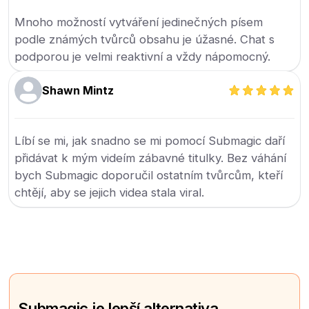
Mnoho možností vytváření jedinečných písem
podle známých tvůrců obsahu je úžasné. Chat s
podporou je velmi reaktivní a vždy nápomocný.
Shawn Mintz
Líbí se mi, jak snadno se mi pomocí Submagic daří
přidávat k mým videím zábavné titulky. Bez váhání
bych Submagic doporučil ostatním tvůrcům, kteří
chtějí, aby se jejich videa stala viral.
Submagic je lepší alternativa