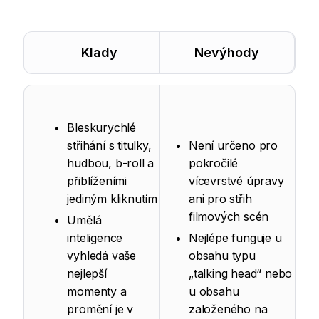
Klady
Nevýhody
Bleskurychlé
střihání s titulky,
Není určeno pro
hudbou, b-roll a
pokročilé
přiblíženími
vícevrstvé úpravy
jediným kliknutím
ani pro střih
filmových scén
Umělá
inteligence
Nejlépe funguje u
vyhledá vaše
obsahu typu
nejlepší
„talking head“ nebo
momenty a
u obsahu
promění je v
založeného na