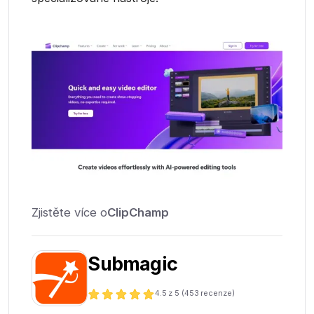
Zjistěte více o
ClipChamp
Submagic
4.5
z 5 (
453
recenze)