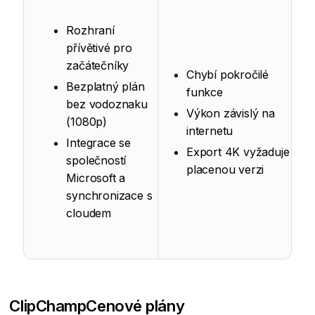
Rozhraní
přívětivé pro
začátečníky
Chybí pokročilé
Bezplatný plán
funkce
bez vodoznaku
Výkon závislý na
(1080p)
internetu
Integrace se
Export 4K vyžaduje
společností
placenou verzi
Microsoft a
synchronizace s
cloudem
ClipChamp
Cenové plány