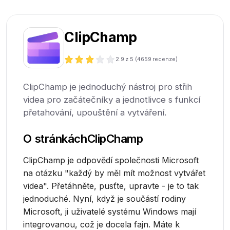
ClipChamp
2.9
z 5 (
4659
recenze)
ClipChamp je jednoduchý nástroj pro střih
videa pro začátečníky a jednotlivce s funkcí
přetahování, upouštění a vytváření.
O stránkách
ClipChamp
ClipChamp je odpovědí společnosti Microsoft
na otázku "každý by měl mít možnost vytvářet
videa". Přetáhněte, pusťte, upravte - je to tak
jednoduché. Nyní, když je součástí rodiny
Microsoft, ji uživatelé systému Windows mají
integrovanou, což je docela fajn. Máte k