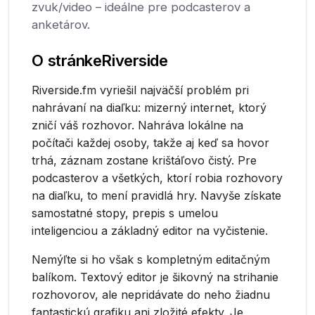
zvuk/video – ideálne pre podcasterov a
anketárov.
O stránke
Riverside
Riverside.fm vyriešil najväčší problém pri
nahrávaní na diaľku: mizerný internet, ktorý
zničí váš rozhovor. Nahráva lokálne na
počítači každej osoby, takže aj keď sa hovor
trhá, záznam zostane krištáľovo čistý. Pre
podcasterov a všetkých, ktorí robia rozhovory
na diaľku, to mení pravidlá hry. Navyše získate
samostatné stopy, prepis s umelou
inteligenciou a základný editor na vyčistenie.
Nemýľte si ho však s kompletným editačným
balíkom. Textový editor je šikovný na strihanie
rozhovorov, ale nepridávate do neho žiadnu
fantastickú grafiku ani zložité efekty. Je