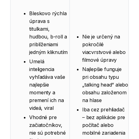
Bleskovo rýchla
úprava s
titulkami,
hudbou, b-roll a
Nie je určený na
priblíženiami
pokročilé
jedným kliknutím
viacvrstvové alebo
filmové úpravy
Umelá
inteligencia
Najlepšie funguje
vyhľadáva vaše
pri obsahu typu
najlepšie
„talking head“ alebo
momenty a
obsahu založenom
premení ich na
na hlase
videá, viral
Iba cez prehliadač
Vhodné pre
– bez aplikácie pre
začiatočníkov,
počítač alebo
nie sú potrebné
mobilné zariadenia