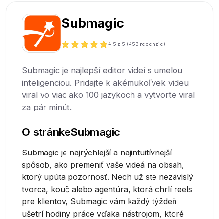
Submagic
4.5
z 5 (
453
recenzie)
Submagic je najlepší editor videí s umelou
inteligenciou. Pridajte k akémukoľvek videu
viral vo viac ako 100 jazykoch a vytvorte viral
za pár minút.
O stránke
Submagic
Submagic je najrýchlejší a najintuitívnejší
spôsob, ako premeniť vaše videá na obsah,
ktorý upúta pozornosť. Nech už ste nezávislý
tvorca, kouč alebo agentúra, ktorá chrlí reels
pre klientov, Submagic vám každý týždeň
ušetrí hodiny práce vďaka nástrojom, ktoré