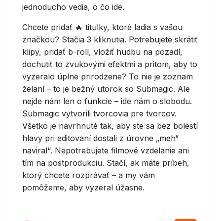
jednoducho vedia, o čo ide.
Chcete pridať 🔥 titulky, ktoré ladia s vašou
značkou? Stačia 3 kliknutia. Potrebujete skrátiť
klipy, pridať b-roll, vložiť hudbu na pozadí,
dochutiť to zvukovými efektmi a pritom, aby to
vyzeralo úplne prirodzene? To nie je zoznam
želaní – to je bežný utorok so Submagic. Ale
nejde nám len o funkcie – ide nám o slobodu.
Submagic vytvorili tvorcovia pre tvorcov.
Všetko je navrhnuté tak, aby ste sa bez bolestí
hlavy pri editovaní dostali z úrovne „meh“
naviral“. Nepotrebujete filmové vzdelanie ani
tím na postprodukciu. Stačí, ak máte príbeh,
ktorý chcete rozprávať – a my vám
pomôžeme, aby vyzeral úžasne.