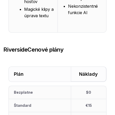
hosťov
Nekonzistentné
Magické klipy a
funkcie AI
úprava textu
Riverside
Cenové plány
Plán
Náklady
Bezplatne
$0
Štandard
€15