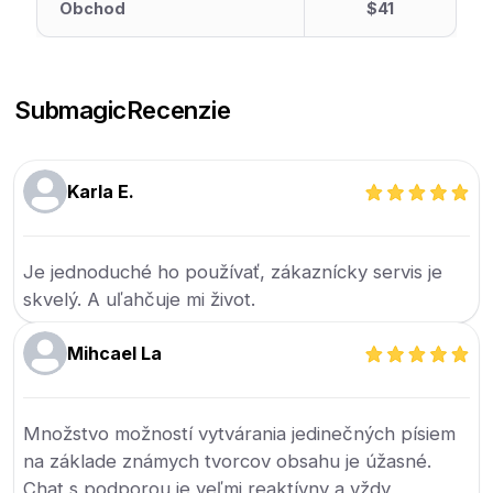
Obchod
$41
Submagic
Recenzie
Karla E.
Je jednoduché ho používať, zákaznícky servis je
skvelý. A uľahčuje mi život.
Mihcael La
Množstvo možností vytvárania jedinečných písiem
na základe známych tvorcov obsahu je úžasné.
Chat s podporou je veľmi reaktívny a vždy