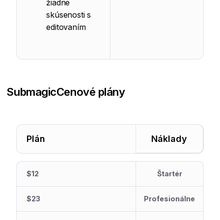
žiadne
skúsenosti s
editovaním
Submagic
Cenové plány
Plán
Náklady
$12
Štartér
$23
Profesionálne