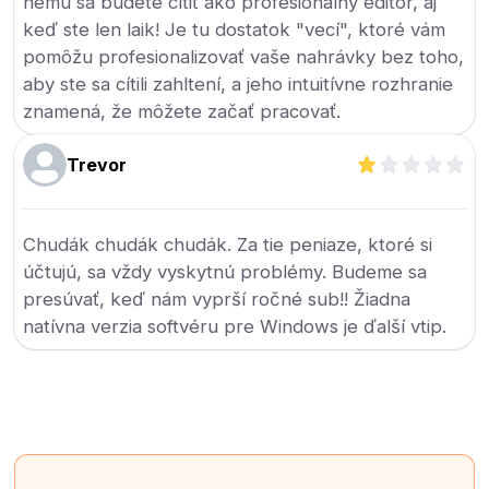
nemu sa budete cítiť ako profesionálny editor, aj
keď ste len laik! Je tu dostatok "vecí", ktoré vám
pomôžu profesionalizovať vaše nahrávky bez toho,
aby ste sa cítili zahltení, a jeho intuitívne rozhranie
znamená, že môžete začať pracovať.
Trevor
Chudák chudák chudák. Za tie peniaze, ktoré si
účtujú, sa vždy vyskytnú problémy. Budeme sa
presúvať, keď nám vyprší ročné sub!! Žiadna
natívna verzia softvéru pre Windows je ďalší vtip.