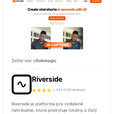
Zistite viac o
Submagic
Riverside
4.4
z 5 (
321
recenzie)
Riverside je platforma pre vzdialené
nahrávanie, ktorá poskytuje lokálny a čistý