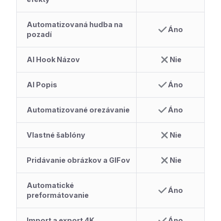
Automatizovaná hudba na
Áno
pozadí
AI Hook Názov
Nie
AI Popis
Áno
Automatizované orezávanie
Áno
Vlastné šablóny
Nie
Pridávanie obrázkov a GIFov
Nie
Automatické
Áno
preformátovanie
Import a export 4K
Áno