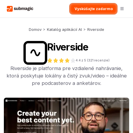
Vyskúšajte zadarmo
Domov
>
Katalóg aplikácií AI
>
Riverside
Riverside
4.4
z 5 (
321
recenzie)
Riverside je platforma pre vzdialené nahrávanie,
ktorá poskytuje lokálny a čistý zvuk/video – ideálne
pre podcasterov a anketárov.