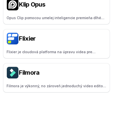
Klip Opus
Opus Clip pomocou umelej inteligencie premieňa dlhé
videá na krátke viral . Je navrhnutý na rýchle
prispôsobenie obsahu, hlavne pre platformy TikTok,
Reels a Shorts.
Flixier
Flixier je cloudová platforma na úpravu videa pre
vzdialené tímy, ktorá uľahčuje tímovú prácu v reálnom
čase.
Filmora
Filmora je výkonný, no zároveň jednoduchý video editor
pre začínajúcich tvorcov, obľúbený pre svoje nástroje
umelej inteligencie a rozmanité efekty.