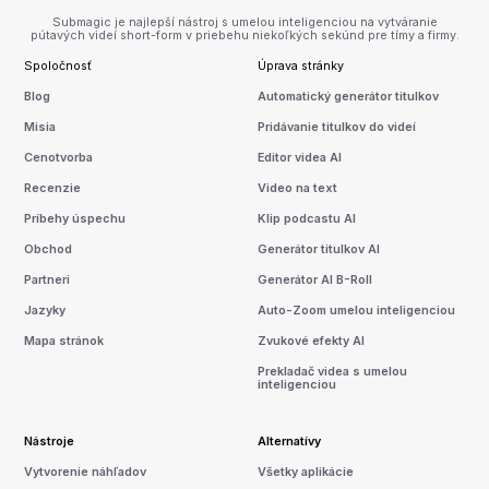
Submagic je najlepší nástroj s umelou inteligenciou na vytváranie
pútavých videí short-form v priebehu niekoľkých sekúnd pre tímy a firmy.
Spoločnosť
Úprava stránky
Blog
Automatický generátor titulkov
Misia
Pridávanie titulkov do videí
Cenotvorba
Editor videa AI
Recenzie
Video na text
Príbehy úspechu
Klip podcastu AI
Obchod
Generátor titulkov AI
Partneri
Generátor AI B-Roll
Jazyky
Auto-Zoom umelou inteligenciou
Mapa stránok
Zvukové efekty AI
Prekladač videa s umelou
inteligenciou
Nástroje
Alternatívy
Vytvorenie náhľadov
Všetky aplikácie