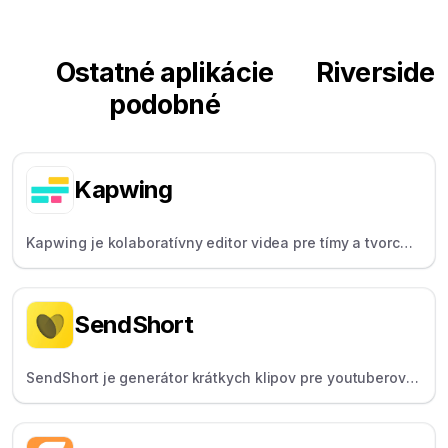
Ostatné aplikácie
Riverside
podobné
Kapwing
Kapwing je kolaboratívny editor videa pre tímy a tvorcov,
ktorý ponúka nástroje umelej inteligencie a titulky.
SendShort
SendShort je generátor krátkych klipov pre youtuberov a
influencerov s umelou inteligenciou, ktorý automaticky
vytvára hlavné momenty a titulky.