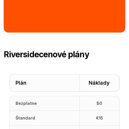
Riverside
cenové plány
Plán
Náklady
Bezplatne
$0
Štandard
€15