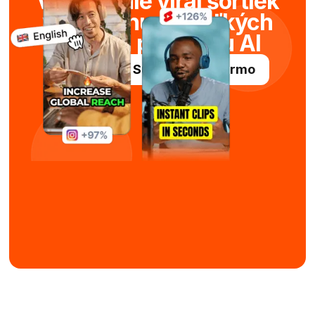
Vytváranie viral šortiek
v priebehu niekoľkých
sekúnd pomocou AI
Vyskúšajte Submagic zadarmo