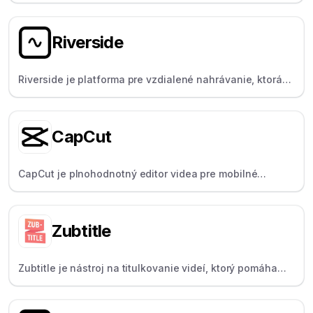
tvorcov, ktorá poskytuje možnosti prepisu pomocou
umelej inteligencie a človeka.
Riverside
Riverside je platforma pre vzdialené nahrávanie, ktorá
poskytuje lokálny a čistý zvuk/video – ideálne pre
podcasterov a anketárov.
CapCut
CapCut je plnohodnotný editor videa pre mobilné
zariadenia a počítače, ktorý je obľúbený pre svoje
módne efekty, šablóny a jednoduché zdieľanie na
sociálnych sieťach.
Zubtitle
Zubtitle je nástroj na titulkovanie videí, ktorý pomáha
tvorcom pridávať titulky, nadpisy a meniť veľkosť videí
pre sociálne médiá.