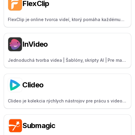
FlexClip
FlexClip je online tvorca videí, ktorý pomáha každému
vytvárať videá pomocou šablón, skladových
prostriedkov a jednoduchých nástrojov na úpravu.
InVideo
Jednoduchá tvorba videa | Šablóny, skripty AI | Pre malé
podniky
Clideo
Clideo je kolekcia rýchlych nástrojov pre prácu s videom
pre bežných používateľov, ktoré pomáhajú zlučovať,
komprimovať a meniť veľkosť videí.
Submagic