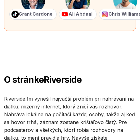
Grant Cardone
Ali Abdaal
Chris Willia
O stránke
Riverside
Riverside.fm vyriešil najväčší problém pri nahrávaní na
diaľku: mizerný internet, ktorý zničí váš rozhovor.
Nahráva lokálne na počítači každej osoby, takže aj keď
sa hovor trhá, záznam zostane krištáľovo čistý. Pre
podcasterov a všetkých, ktorí robia rozhovory na
diaľku, to mení pravidlá hry. Navyše získate