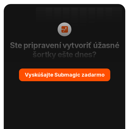
Ste pripravení vytvoriť úžasné
šortky ešte dnes?
Vyskúšajte Submagic zadarmo