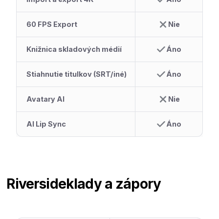
60 FPS Export
Nie
Knižnica skladových médií
Áno
Stiahnutie titulkov (SRT/iné)
Áno
Avatary AI
Nie
AI Lip Sync
Áno
Riverside
klady a zápory