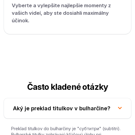
Vyberte a vylepšite najlepšie momenty z
vašich videí, aby ste dosiahli maximálny
účinok.
Často kladené otázky
Aký je preklad titulkov v bulharčine?
Preklad titulkov do bulharčiny je "субтитри" (subtitri).
Bulharské titulky zohrávajú kľúčovú úlohu pri