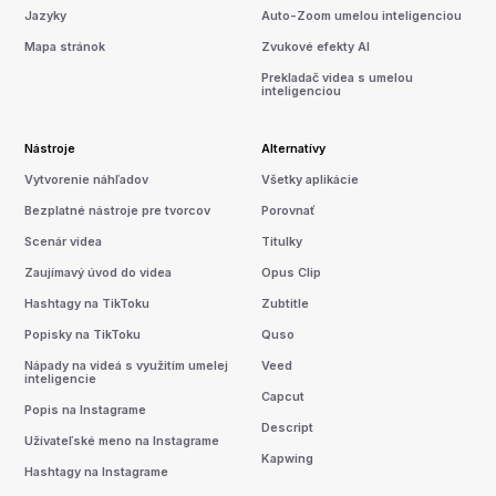
Jazyky
Auto-Zoom umelou inteligenciou
Mapa stránok
Zvukové efekty AI
Prekladač videa s umelou
inteligenciou
Nástroje
Alternatívy
Vytvorenie náhľadov
Všetky aplikácie
Bezplatné nástroje pre tvorcov
Porovnať
Scenár videa
Titulky
Zaujímavý úvod do videa
Opus Clip
Hashtagy na TikToku
Zubtitle
Popisky na TikToku
Quso
Nápady na videá s využitím umelej
Veed
inteligencie
Capcut
Popis na Instagrame
Descript
Užívateľské meno na Instagrame
Kapwing
Hashtagy na Instagrame