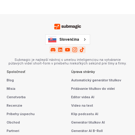
Slovenčina
Submagic je najlepší nástroj s umelou inteligenciou na vytváranie
pútavých videí short-form v priebehu niekoľkých sekúnd pre tímy a firmy.
Spoločnosť
Úprava stránky
Blog
Automatický generátor titulkov
Misia
Pridávanie titulkov do videí
Cenotvorba
Editor videa AI
Recenzie
Video na text
Príbehy úspechu
Klip podcastu AI
Obchod
Generátor titulkov AI
Partneri
Generátor AI B-Roll