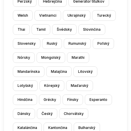
Perzský
Hebrejčina
Generátor titulkov
Welsh
Vietnamci
Ukrajinský
Turecký
Thai
Tamil
Švédsky
Slovinčina
Slovensky
Ruský
Rumunský
Poľský
Nórsky
Mongolský
Marathi
Mandarínska
Malajčina
Litovský
Lotyšský
Kórejský
Maďarský
Hindčina
Grécky
Fínsky
Esperanto
Dánsky
Český
Chorvátsky
Katalánčina
Kantončina
Bulharský