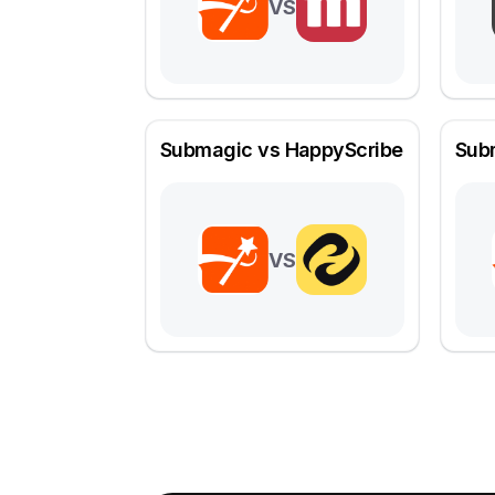
VS
Submagic vs HappyScribe
Subm
VS