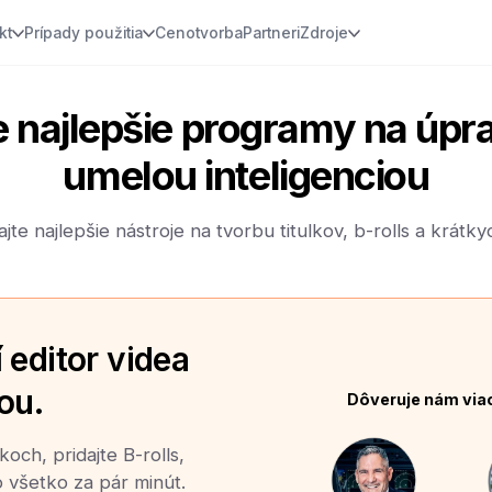
kt
Prípady použitia
Cenotvorba
Partneri
Zdroje
 najlepšie programy na úpr
umelou inteligenciou
jte najlepšie nástroje na tvorbu titulkov, b-rolls a krátkyc
 editor videa
ou.
Dôveruje nám via
och, pridajte B-rolls,
o všetko za pár minút.