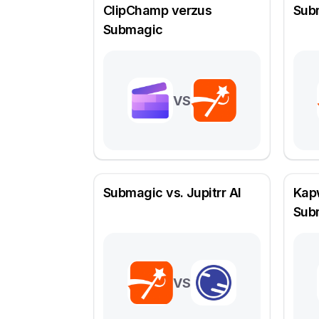
ClipChamp verzus
Sub
Submagic
VS
Submagic vs. Jupitrr AI
Kap
Sub
VS