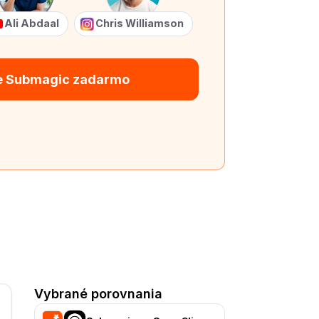
Ali Abdaal
Chris Williamson
e Submagic zadarmo
Vybrané porovnania