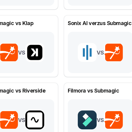
magic vs Klap
Sonix AI verzus Submagic
VS
VS
agic vs Riverside
Filmora vs Submagic
VS
VS