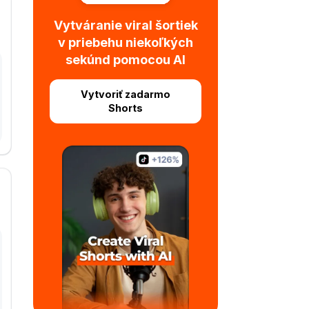
Submagic vs. BIGVU
Vytváranie viral šortiek
Submagic vs SendShort
v priebehu niekoľkých
sekúnd pomocou AI
Submagic verzus
Hypernatural
Vytvoriť zadarmo
Shorts
Submagic vs Munch
Submagic vs Maestra AI
Submagic vs Qlip
Submagic vs Flixier
Submagic vs Klap
Submagic vs Riverside