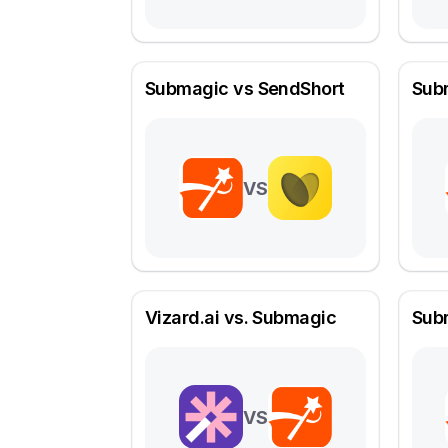
Submagic vs SendShort
Sub
VS
Vizard.ai vs. Submagic
Sub
VS