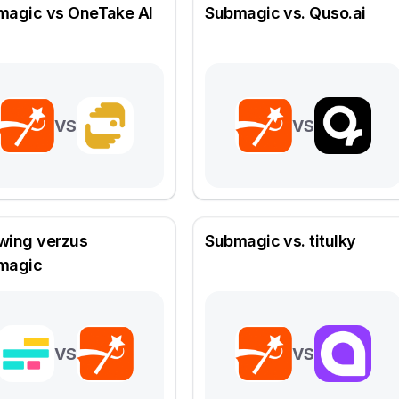
magic vs OneTake AI
Submagic vs. Quso.ai
VS
VS
wing verzus
Submagic vs. titulky
magic
VS
VS