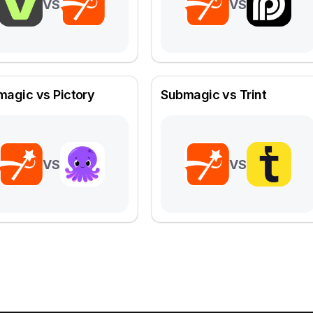
VS
VS
agic vs Pictory
Submagic vs Trint
VS
VS