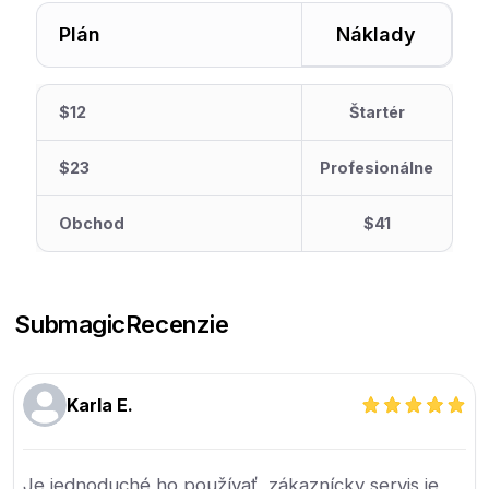
Plán
Náklady
$12
Štartér
$23
Profesionálne
Obchod
$41
Submagic
Recenzie
Karla E.
Je jednoduché ho používať, zákaznícky servis je