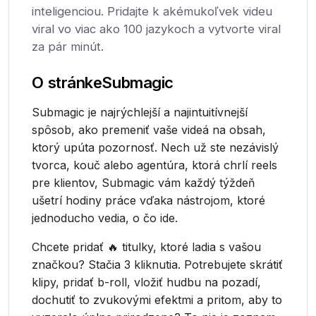
inteligenciou. Pridajte k akémukoľvek videu
viral vo viac ako 100 jazykoch a vytvorte viral
za pár minút.
O stránke
Submagic
Submagic je najrýchlejší a najintuitívnejší
spôsob, ako premeniť vaše videá na obsah,
ktorý upúta pozornosť. Nech už ste nezávislý
tvorca, kouč alebo agentúra, ktorá chrlí reels
pre klientov, Submagic vám každý týždeň
ušetrí hodiny práce vďaka nástrojom, ktoré
jednoducho vedia, o čo ide.
Chcete pridať 🔥 titulky, ktoré ladia s vašou
značkou? Stačia 3 kliknutia. Potrebujete skrátiť
klipy, pridať b-roll, vložiť hudbu na pozadí,
dochutiť to zvukovými efektmi a pritom, aby to