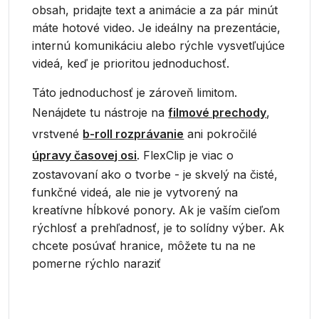
obsah, pridajte text a animácie a za pár minút
máte hotové video. Je ideálny na prezentácie,
internú komunikáciu alebo rýchle vysvetľujúce
videá, keď je prioritou jednoduchosť.
Táto jednoduchosť je zároveň limitom.
Nenájdete tu nástroje na
filmové prechody
,
vrstvené
b-roll rozprávanie
ani pokročilé
úpravy časovej osi
. FlexClip je viac o
zostavovaní ako o tvorbe - je skvelý na čisté,
funkčné videá, ale nie je vytvorený na
kreatívne hĺbkové ponory. Ak je vaším cieľom
rýchlosť a prehľadnosť, je to solídny výber. Ak
chcete posúvať hranice, môžete tu na ne
pomerne rýchlo naraziť