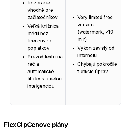
Rozhranie
vhodné pre
začiatočníkov
Very limited free
version
Veľká knižnica
(watermark, <10
médií bez
min)
licenčných
poplatkov
Výkon závislý od
internetu
Prevod textu na
reč a
Chýbajú pokročilé
automatické
funkcie úprav
titulky s umelou
inteligenciou
FlexClip
Cenové plány