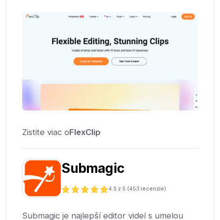
Zistite viac o
FlexClip
Submagic
4.5
z 5 (
453
recenzie)
Submagic je najlepší editor videí s umelou