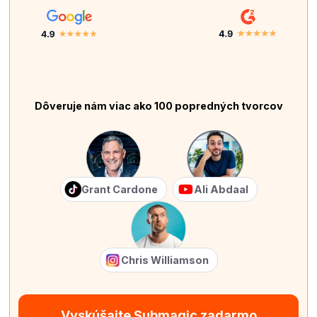
Dôveruje nám viac ako 100 popredných tvorcov
Grant Cardone
Ali Abdaal
Chris Williamson
Vyskúšajte Submagic zadarmo