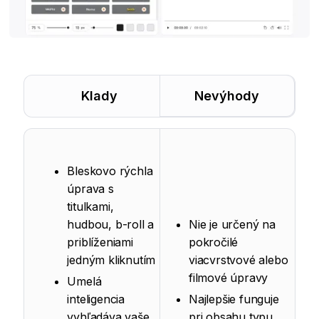
Klady
Nevýhody
Bleskovo rýchla
úprava s
titulkami,
hudbou, b-roll a
Nie je určený na
priblíženiami
pokročilé
jedným kliknutím
viacvrstvové alebo
filmové úpravy
Umelá
inteligencia
Najlepšie funguje
vyhľadáva vaše
pri obsahu typu