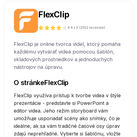
FlexClip
4.4
z 5 (
2102
recenzie)
FlexClip je online tvorca videí, ktorý pomáha
každému vytvárať videá pomocou šablón,
skladových prostriedkov a jednoduchých
nástrojov na úpravu.
O stránke
FlexClip
FlexClip využíva prístup k tvorbe videa v štýle
prezentácie - predstavte si PowerPoint a
editor videa. Jeho režim storyboard vám
umožňuje usporiadať scény ako snímky, čo je
ideálne, ak sa vám tradičné časové osy úprav
zdajú neprehľadné. Vyberte si šablónu, vložte