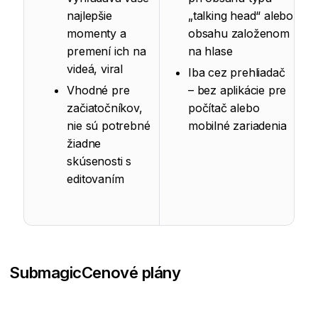
najlepšie
„talking head“ alebo
momenty a
obsahu založenom
premení ich na
na hlase
videá, viral
Iba cez prehliadač
Vhodné pre
– bez aplikácie pre
začiatočníkov,
počítač alebo
nie sú potrebné
mobilné zariadenia
žiadne
skúsenosti s
editovaním
Submagic
Cenové plány