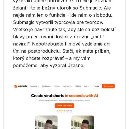
vyzeralo úplne prirodzene? To nie je zoznam
želaní – to je bežný utorok so Submagic. Ale
nejde nám len o funkcie – ide nám o slobodu.
Submagic vytvorili tvorcovia pre tvorcov.
Všetko je navrhnuté tak, aby ste sa bez bolestí
hlavy pri editovaní dostali z úrovne „meh“
naviral“. Nepotrebujete filmové vzdelanie ani
tím na postprodukciu. Stačí, ak máte príbeh,
ktorý chcete rozprávať – a my vám
pomôžeme, aby vyzeral úžasne.