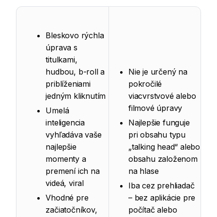
Bleskovo rýchla
úprava s
titulkami,
hudbou, b-roll a
Nie je určený na
priblíženiami
pokročilé
jedným kliknutím
viacvrstvové alebo
filmové úpravy
Umelá
inteligencia
Najlepšie funguje
vyhľadáva vaše
pri obsahu typu
najlepšie
„talking head“ alebo
momenty a
obsahu založenom
premení ich na
na hlase
videá, viral
Iba cez prehliadač
Vhodné pre
– bez aplikácie pre
začiatočníkov,
počítač alebo