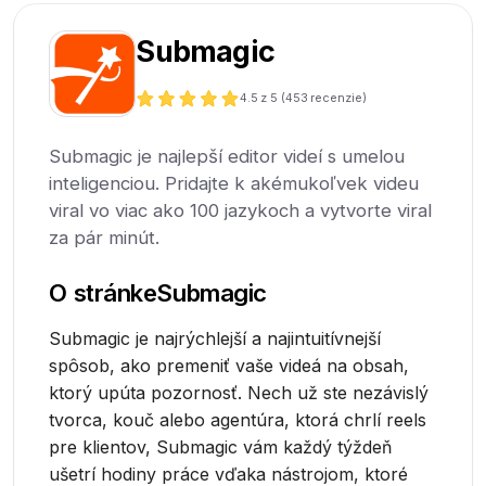
Submagic
4.5
z 5 (
453
recenzie)
Submagic je najlepší editor videí s umelou
inteligenciou. Pridajte k akémukoľvek videu
viral vo viac ako 100 jazykoch a vytvorte viral
za pár minút.
O stránke
Submagic
Submagic je najrýchlejší a najintuitívnejší
spôsob, ako premeniť vaše videá na obsah,
ktorý upúta pozornosť. Nech už ste nezávislý
tvorca, kouč alebo agentúra, ktorá chrlí reels
pre klientov, Submagic vám každý týždeň
ušetrí hodiny práce vďaka nástrojom, ktoré