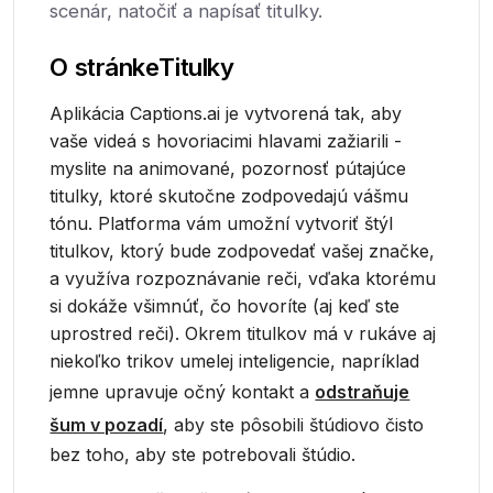
scenár, natočiť a napísať titulky.
O stránke
Titulky
Aplikácia Captions.ai je vytvorená tak, aby
vaše videá s hovoriacimi hlavami zažiarili -
myslite na animované, pozornosť pútajúce
titulky, ktoré skutočne zodpovedajú vášmu
tónu. Platforma vám umožní vytvoriť štýl
titulkov, ktorý bude zodpovedať vašej značke,
a využíva rozpoznávanie reči, vďaka ktorému
si dokáže všimnúť, čo hovoríte (aj keď ste
uprostred reči). Okrem titulkov má v rukáve aj
niekoľko trikov umelej inteligencie, napríklad
jemne upravuje očný kontakt a
odstraňuje
šum v pozadí
, aby ste pôsobili štúdiovo čisto
bez toho, aby ste potrebovali štúdio.