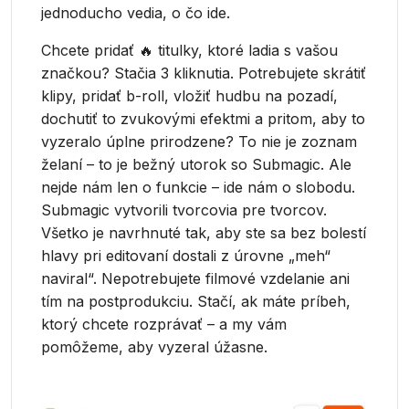
jednoducho vedia, o čo ide.
Chcete pridať 🔥 titulky, ktoré ladia s vašou
značkou? Stačia 3 kliknutia. Potrebujete skrátiť
klipy, pridať b-roll, vložiť hudbu na pozadí,
dochutiť to zvukovými efektmi a pritom, aby to
vyzeralo úplne prirodzene? To nie je zoznam
želaní – to je bežný utorok so Submagic. Ale
nejde nám len o funkcie – ide nám o slobodu.
Submagic vytvorili tvorcovia pre tvorcov.
Všetko je navrhnuté tak, aby ste sa bez bolestí
hlavy pri editovaní dostali z úrovne „meh“
naviral“. Nepotrebujete filmové vzdelanie ani
tím na postprodukciu. Stačí, ak máte príbeh,
ktorý chcete rozprávať – a my vám
pomôžeme, aby vyzeral úžasne.