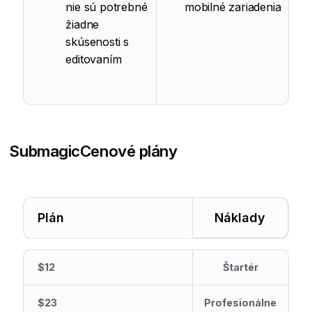
nie sú potrebné
mobilné zariadenia
žiadne
skúsenosti s
editovaním
Submagic
Cenové plány
Plán
Náklady
$12
Štartér
$23
Profesionálne