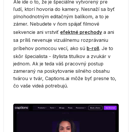
Ale ide o to, že je špeciálne vytvorený pre
ľudí, ktorí hovoria do kamery. Nesnaží sa byť
plnohodnotným editačným balíkom, a to je
zámer. Nebudete v ňom spájať filmové
sekvencie ani vrstviť
efektné prechody
a ani
sa príliš nevenuje vizuálnemu rozprávaniu
príbehov pomocou vecí, ako sú
b-roll
. Je to
skôr špecialista - štylista titulkov a zvukár v
jednom. Ak je teda váš pracovný postup
zameraný na poskytovanie silného obsahu
tvárou v tvár, Captions.ai môže byť presne to,
čo vaše videá potrebujú.