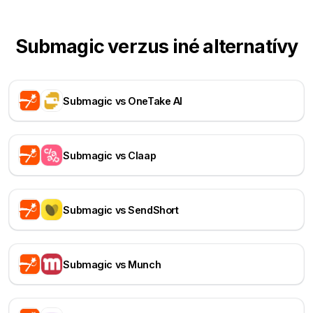
Submagic verzus iné alternatívy
Submagic vs OneTake AI
Submagic vs Claap
Submagic vs SendShort
Submagic vs Munch