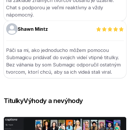
na základe známych tvorcov obsahu je úžasné.
Chat s podporou je veľmi reaktívny a vždy
nápomocný.
Shawn Mintz
Páči sa mi, ako jednoducho môžem pomocou
Submagicu pridávať do svojich videí vtipné titulky.
Bez váhania by som Submagic odporučil ostatným
tvorcom, ktorí chcú, aby sa ich videá stali viral.
Titulky
Výhody a nevýhody