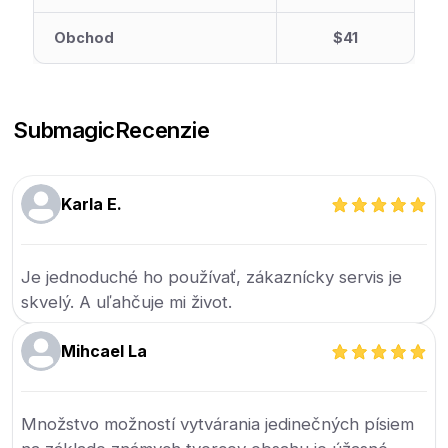
Obchod
$41
Submagic
Recenzie
Karla E.
Je jednoduché ho používať, zákaznícky servis je
skvelý. A uľahčuje mi život.
Mihcael La
Množstvo možností vytvárania jedinečných písiem