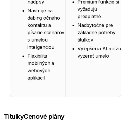
nadpisy
Premium funkcie si
vyžadujú
Nástroje na
predplatné
dabing očného
kontaktu a
Nadbytočné pre
písanie scenárov
základné potreby
s umelou
titulkov
inteligenciou
Vylepšenia AI môžu
Flexibilita
vyzerať umelo
mobilných a
webových
aplikácií
Titulky
Cenové plány