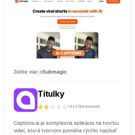
Zistite viac o
Submagic
Titulky
1.6
z 5 (
54
recenzie)
Captions.ai je komplexná aplikácia na tvorbu
videí, ktorá tvorcom pomáha rýchlo napísať