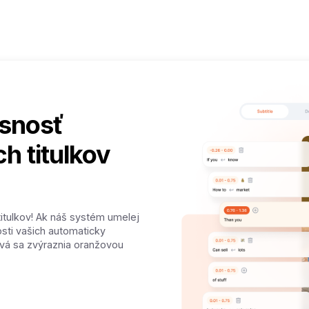
esnosť
h titulkov
titulkov! Ak náš systém umelej
osti vašich automaticky
ová sa zvýraznia oranžovou