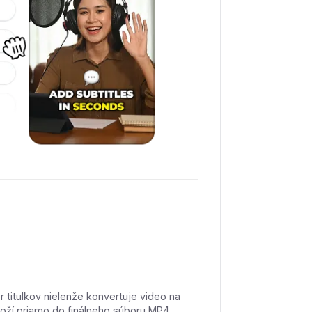
 titulkov nielenže konvertuje video na
 vloží priamo do finálneho súboru MP4,