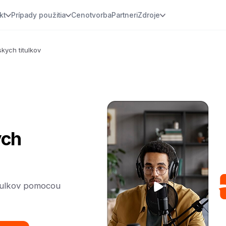
kt
Prípady použitia
Cenotvorba
Partneri
Zdroje
kych titulkov
ych
itulkov pomocou