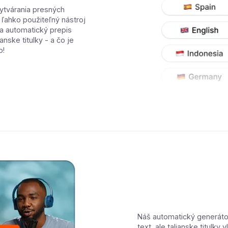
ytvárania presných
, ľahko použiteľný nástroj
na automatický prepis
anske titulky - a čo je
o!
Náš automatický generátor
text, ale talianske titulky