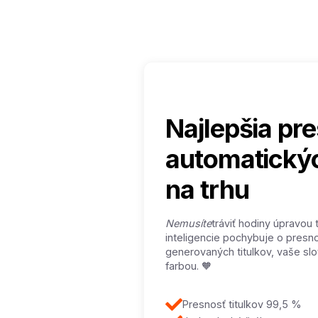
Najlepšia pr
automatickýc
na trhu
‍Nemusíte
tráviť hodiny úpravou 
inteligencie pochybuje o presn
generovaných titulkov, vaše sl
farbou. 🧡
Presnosť titulkov 99,5 %