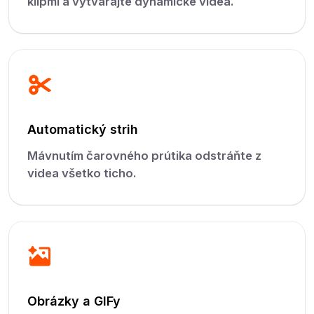
klipmi a vytvárajte dynamické videá.
Automatický strih
Mávnutím čarovného prútika odstráňte z
videa všetko ticho.
Obrázky a GIFy