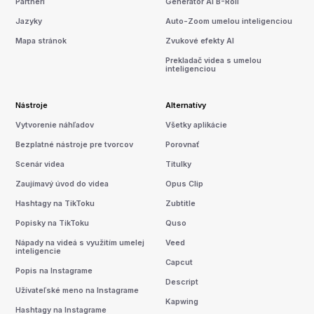
Partneri
Generátor AI B-Roll
Jazyky
Auto-Zoom umelou inteligenciou
Mapa stránok
Zvukové efekty AI
Prekladač videa s umelou
inteligenciou
Nástroje
Alternatívy
Vytvorenie náhľadov
Všetky aplikácie
Bezplatné nástroje pre tvorcov
Porovnať
Scenár videa
Titulky
Zaujímavý úvod do videa
Opus Clip
Hashtagy na TikToku
Zubtitle
Popisky na TikToku
Quso
Nápady na videá s využitím umelej
Veed
inteligencie
Capcut
Popis na Instagrame
Descript
Užívateľské meno na Instagrame
Kapwing
Hashtagy na Instagrame