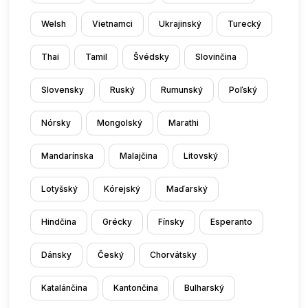
Welsh
Vietnamci
Ukrajinský
Turecký
Thai
Tamil
Švédsky
Slovinčina
Slovensky
Ruský
Rumunský
Poľský
Nórsky
Mongolský
Marathi
Mandarínska
Malajčina
Litovský
Lotyšský
Kórejský
Maďarský
Hindčina
Grécky
Fínsky
Esperanto
Dánsky
Český
Chorvátsky
Katalánčina
Kantončina
Bulharský