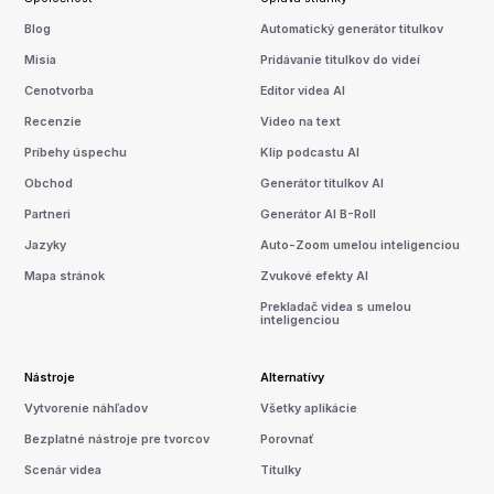
Blog
Automatický generátor titulkov
Misia
Pridávanie titulkov do videí
Cenotvorba
Editor videa AI
Recenzie
Video na text
Príbehy úspechu
Klip podcastu AI
Obchod
Generátor titulkov AI
Partneri
Generátor AI B-Roll
Jazyky
Auto-Zoom umelou inteligenciou
Mapa stránok
Zvukové efekty AI
Prekladač videa s umelou
inteligenciou
Nástroje
Alternatívy
Vytvorenie náhľadov
Všetky aplikácie
Bezplatné nástroje pre tvorcov
Porovnať
Scenár videa
Titulky