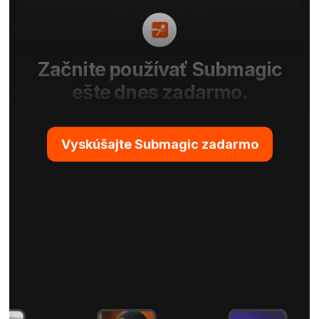
Začnite používať Submagic
ešte dnes zadarmo.
Vyskúšajte Submagic zadarmo