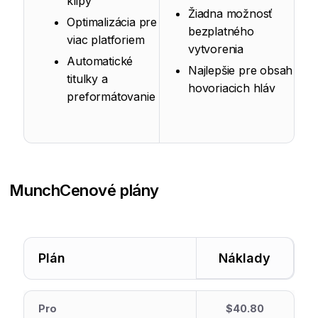
klipy
Žiadna možnosť
Optimalizácia pre
bezplatného
viac platforiem
vytvorenia
Automatické
Najlepšie pre obsah
titulky a
hovoriacich hláv
preformátovanie
Munch
Cenové plány
Plán
Náklady
Pro
$40.80