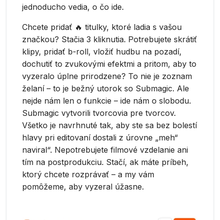
jednoducho vedia, o čo ide.
Chcete pridať 🔥 titulky, ktoré ladia s vašou
značkou? Stačia 3 kliknutia. Potrebujete skrátiť
klipy, pridať b-roll, vložiť hudbu na pozadí,
dochutiť to zvukovými efektmi a pritom, aby to
vyzeralo úplne prirodzene? To nie je zoznam
želaní – to je bežný utorok so Submagic. Ale
nejde nám len o funkcie – ide nám o slobodu.
Submagic vytvorili tvorcovia pre tvorcov.
Všetko je navrhnuté tak, aby ste sa bez bolestí
hlavy pri editovaní dostali z úrovne „meh“
naviral“. Nepotrebujete filmové vzdelanie ani
tím na postprodukciu. Stačí, ak máte príbeh,
ktorý chcete rozprávať – a my vám
pomôžeme, aby vyzeral úžasne.