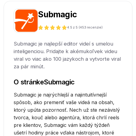
Submagic
4.5
z 5 (
453
recenzie)
Submagic je najlepší editor videí s umelou
inteligenciou. Pridajte k akémukoľvek videu
viral vo viac ako 100 jazykoch a vytvorte viral
za pár minút.
O stránke
Submagic
Submagic je najrýchlejší a najintuitívnejší
spôsob, ako premeniť vaše videá na obsah,
ktorý upúta pozornosť. Nech už ste nezávislý
tvorca, kouč alebo agentúra, ktorá chrlí reels
pre klientov, Submagic vám každý týždeň
ušetrí hodiny práce vďaka nástrojom, ktoré