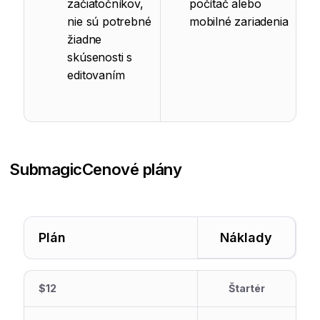
začiatočníkov,
počítač alebo
nie sú potrebné
mobilné zariadenia
žiadne
skúsenosti s
editovaním
Submagic
Cenové plány
Plán
Náklady
$12
Štartér