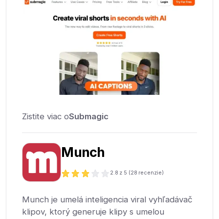
Zistite viac o
Submagic
Munch
2.8
z 5 (
28
recenzie)
Munch je umelá inteligencia viral vyhľadávač
klipov, ktorý generuje klipy s umelou