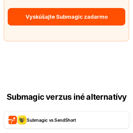
Vyskúšajte Submagic zadarmo
Submagic verzus iné alternatívy
Submagic vs SendShort