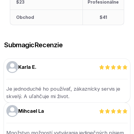
$23
Profesionálne
Obchod
$41
Submagic
Recenzie
Karla E.
Je jednoduché ho používať, zákaznícky servis je
skvelý. A uľahčuje mi život.
Mihcael La
Množstvo možností vytvárania jedinečných písiem