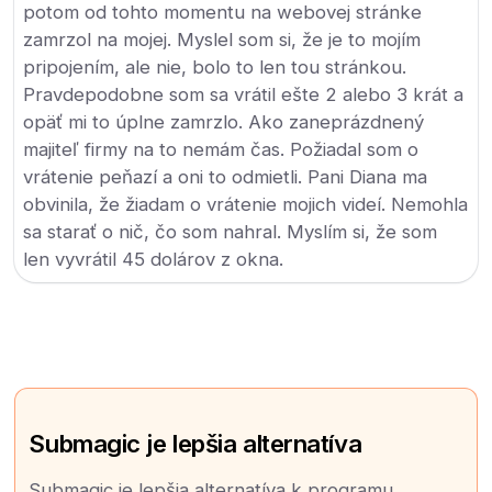
potom od tohto momentu na webovej stránke
zamrzol na mojej. Myslel som si, že je to mojím
pripojením, ale nie, bolo to len tou stránkou.
Pravdepodobne som sa vrátil ešte 2 alebo 3 krát a
opäť mi to úplne zamrzlo. Ako zaneprázdnený
majiteľ firmy na to nemám čas. Požiadal som o
vrátenie peňazí a oni to odmietli. Pani Diana ma
obvinila, že žiadam o vrátenie mojich videí. Nemohla
sa starať o nič, čo som nahral. Myslím si, že som
len vyvrátil 45 dolárov z okna.
Submagic je lepšia alternatíva
Submagic je lepšia alternatíva k programu