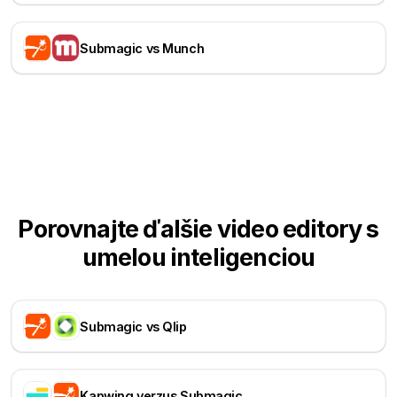
Submagic vs Munch
Porovnajte ďalšie video editory s
umelou inteligenciou
Submagic vs Qlip
Kapwing verzus Submagic