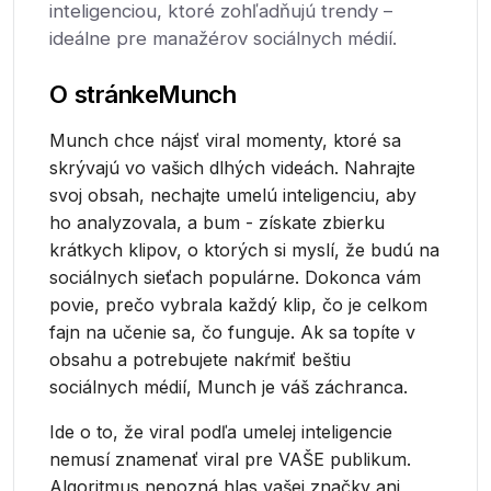
inteligenciou, ktoré zohľadňujú trendy –
ideálne pre manažérov sociálnych médií.
O stránke
Munch
Munch chce nájsť viral momenty, ktoré sa
skrývajú vo vašich dlhých videách. Nahrajte
svoj obsah, nechajte umelú inteligenciu, aby
ho analyzovala, a bum - získate zbierku
krátkych klipov, o ktorých si myslí, že budú na
sociálnych sieťach populárne. Dokonca vám
povie, prečo vybrala každý klip, čo je celkom
fajn na učenie sa, čo funguje. Ak sa topíte v
obsahu a potrebujete nakŕmiť beštiu
sociálnych médií, Munch je váš záchranca.
Ide o to, že viral podľa umelej inteligencie
nemusí znamenať viral pre VAŠE publikum.
Algoritmus nepozná hlas vašej značky ani