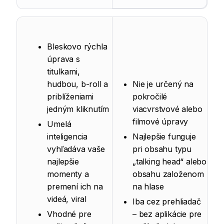
Bleskovo rýchla
úprava s
titulkami,
hudbou, b-roll a
Nie je určený na
priblíženiami
pokročilé
jedným kliknutím
viacvrstvové alebo
filmové úpravy
Umelá
inteligencia
Najlepšie funguje
vyhľadáva vaše
pri obsahu typu
najlepšie
„talking head“ alebo
momenty a
obsahu založenom
premení ich na
na hlase
videá, viral
Iba cez prehliadač
Vhodné pre
– bez aplikácie pre