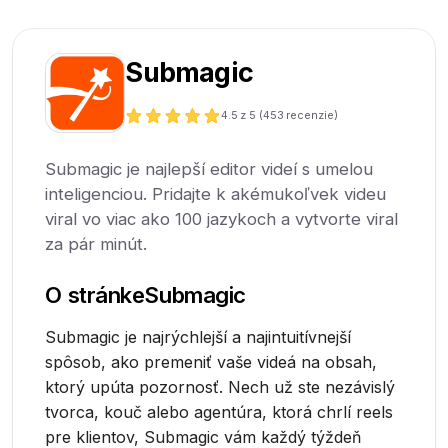
Submagic
4.5
z 5 (
453
recenzie)
Submagic je najlepší editor videí s umelou
inteligenciou. Pridajte k akémukoľvek videu
viral vo viac ako 100 jazykoch a vytvorte viral
za pár minút.
O stránke
Submagic
Submagic je najrýchlejší a najintuitívnejší
spôsob, ako premeniť vaše videá na obsah,
ktorý upúta pozornosť. Nech už ste nezávislý
tvorca, kouč alebo agentúra, ktorá chrlí reels
pre klientov, Submagic vám každý týždeň