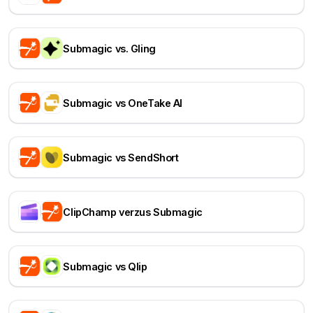
Submagic vs. Gling
Submagic vs OneTake AI
Submagic vs SendShort
ClipChamp verzus Submagic
Submagic vs Qlip