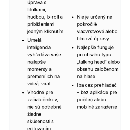
úprava s
titulkami,
hudbou, b-roll a
Nie je určený na
priblíženiami
pokročilé
jedným kliknutím
viacvrstvové alebo
filmové úpravy
Umelá
inteligencia
Najlepšie funguje
vyhľadáva vaše
pri obsahu typu
najlepšie
„talking head“ alebo
momenty a
obsahu založenom
premení ich na
na hlase
videá, viral
Iba cez prehliadač
Vhodné pre
– bez aplikácie pre
začiatočníkov,
počítač alebo
nie sú potrebné
mobilné zariadenia
žiadne
skúsenosti s
editovaním