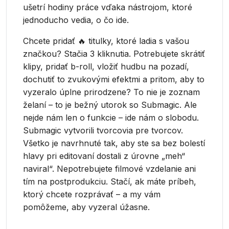
ušetrí hodiny práce vďaka nástrojom, ktoré
jednoducho vedia, o čo ide.
Chcete pridať 🔥 titulky, ktoré ladia s vašou
značkou? Stačia 3 kliknutia. Potrebujete skrátiť
klipy, pridať b-roll, vložiť hudbu na pozadí,
dochutiť to zvukovými efektmi a pritom, aby to
vyzeralo úplne prirodzene? To nie je zoznam
želaní – to je bežný utorok so Submagic. Ale
nejde nám len o funkcie – ide nám o slobodu.
Submagic vytvorili tvorcovia pre tvorcov.
Všetko je navrhnuté tak, aby ste sa bez bolestí
hlavy pri editovaní dostali z úrovne „meh“
naviral“. Nepotrebujete filmové vzdelanie ani
tím na postprodukciu. Stačí, ak máte príbeh,
ktorý chcete rozprávať – a my vám
pomôžeme, aby vyzeral úžasne.