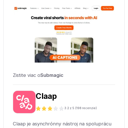
Zistite viac o
Submagic
Claap
3.2
z 5 (
198
recenzie)
Claap je asynchrónny nástroj na spoluprácu