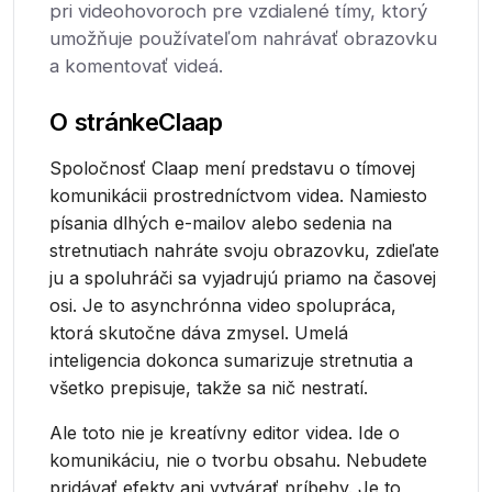
pri videohovoroch pre vzdialené tímy, ktorý
umožňuje používateľom nahrávať obrazovku
a komentovať videá.
O stránke
Claap
Spoločnosť Claap mení predstavu o tímovej
komunikácii prostredníctvom videa. Namiesto
písania dlhých e-mailov alebo sedenia na
stretnutiach nahráte svoju obrazovku, zdieľate
ju a spoluhráči sa vyjadrujú priamo na časovej
osi. Je to asynchrónna video spolupráca,
ktorá skutočne dáva zmysel. Umelá
inteligencia dokonca sumarizuje stretnutia a
všetko prepisuje, takže sa nič nestratí.
Ale toto nie je kreatívny editor videa. Ide o
komunikáciu, nie o tvorbu obsahu. Nebudete
pridávať efekty ani vytvárať príbehy. Je to