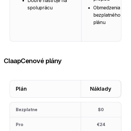
Dobré nástroje na
spoluprácu
Obmedzenia
bezplatného
plánu
Claap
Cenové plány
Plán
Náklady
Bezplatne
$0
Pro
€24