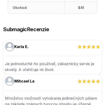
Obchod
$41
Submagic
Recenzie
Karla E.
Je jednoduché ho používať, zákaznícky servis je
skvelý. A uľahčuje mi život.
Mihcael La
Množstvo možností vytvárania jedinečných písiem
na základe známych tvorcov obsahu je úžasné.