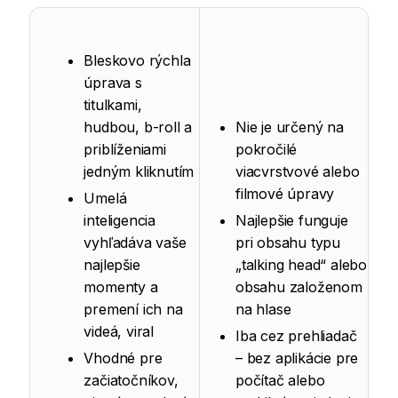
Bleskovo rýchla
úprava s
titulkami,
hudbou, b-roll a
Nie je určený na
priblíženiami
pokročilé
jedným kliknutím
viacvrstvové alebo
filmové úpravy
Umelá
inteligencia
Najlepšie funguje
vyhľadáva vaše
pri obsahu typu
najlepšie
„talking head“ alebo
momenty a
obsahu založenom
premení ich na
na hlase
videá, viral
Iba cez prehliadač
Vhodné pre
– bez aplikácie pre
začiatočníkov,
počítač alebo