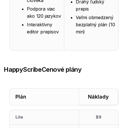
človeka
Drahý ľudský
Podpora viac
prepis
ako 120 jazykov
Veľmi obmedzený
Interaktívny
bezplatný plán (10
editor prepisov
min)
HappyScribe
Cenové plány
Plán
Náklady
Lite
$9