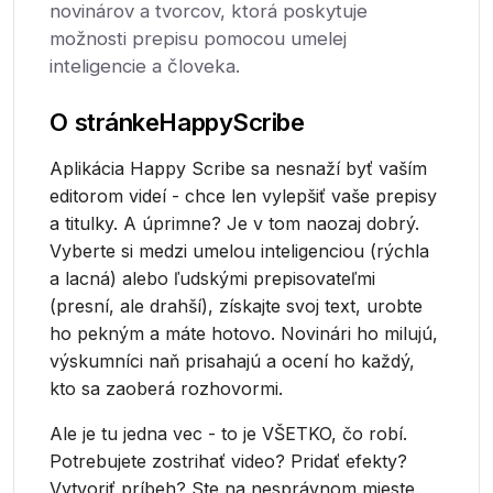
novinárov a tvorcov, ktorá poskytuje
možnosti prepisu pomocou umelej
inteligencie a človeka.
O stránke
HappyScribe
Aplikácia Happy Scribe sa nesnaží byť vaším
editorom videí - chce len vylepšiť vaše prepisy
a titulky. A úprimne? Je v tom naozaj dobrý.
Vyberte si medzi umelou inteligenciou (rýchla
a lacná) alebo ľudskými prepisovateľmi
(presní, ale drahší), získajte svoj text, urobte
ho pekným a máte hotovo. Novinári ho milujú,
výskumníci naň prisahajú a ocení ho každý,
kto sa zaoberá rozhovormi.
Ale je tu jedna vec - to je VŠETKO, čo robí.
Potrebujete zostrihať video? Pridať efekty?
Vytvoriť príbeh? Ste na nesprávnom mieste.