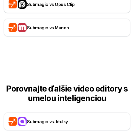
Submagic vs Opus Clip
Submagic vs Munch
Porovnajte ďalšie video editory s
umelou inteligenciou
Submagic vs. titulky