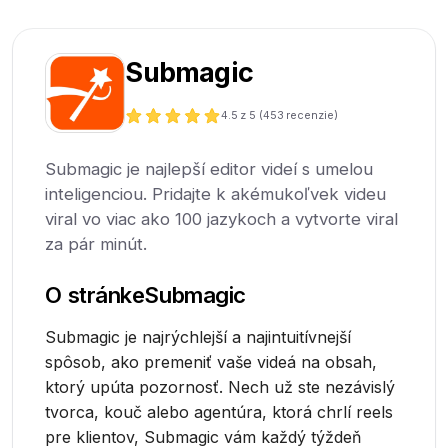
Submagic
4.5
z 5 (
453
recenzie)
Submagic je najlepší editor videí s umelou
inteligenciou. Pridajte k akémukoľvek videu
viral vo viac ako 100 jazykoch a vytvorte viral
za pár minút.
O stránke
Submagic
Submagic je najrýchlejší a najintuitívnejší
spôsob, ako premeniť vaše videá na obsah,
ktorý upúta pozornosť. Nech už ste nezávislý
tvorca, kouč alebo agentúra, ktorá chrlí reels
pre klientov, Submagic vám každý týždeň