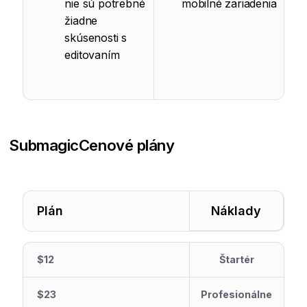
nie sú potrebné
mobilné zariadenia
žiadne
skúsenosti s
editovaním
Submagic
Cenové plány
Plán
Náklady
$12
Štartér
$23
Profesionálne