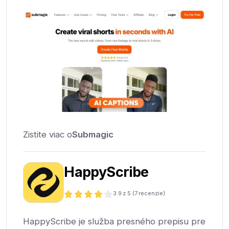
Zistite viac o
Submagic
HappyScribe
3.9
z 5 (
7
recenzie)
HappyScribe je služba presného prepisu pre