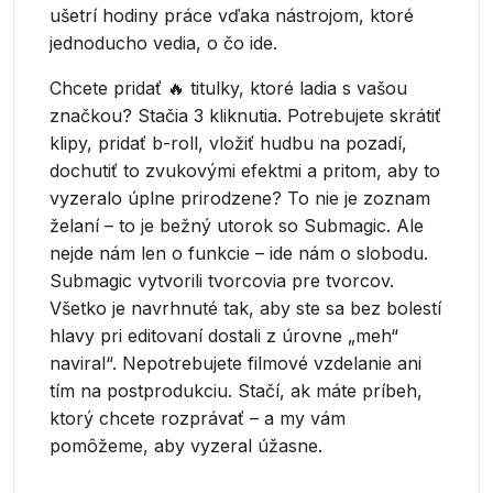
ušetrí hodiny práce vďaka nástrojom, ktoré
jednoducho vedia, o čo ide.
Chcete pridať 🔥 titulky, ktoré ladia s vašou
značkou? Stačia 3 kliknutia. Potrebujete skrátiť
klipy, pridať b-roll, vložiť hudbu na pozadí,
dochutiť to zvukovými efektmi a pritom, aby to
vyzeralo úplne prirodzene? To nie je zoznam
želaní – to je bežný utorok so Submagic. Ale
nejde nám len o funkcie – ide nám o slobodu.
Submagic vytvorili tvorcovia pre tvorcov.
Všetko je navrhnuté tak, aby ste sa bez bolestí
hlavy pri editovaní dostali z úrovne „meh“
naviral“. Nepotrebujete filmové vzdelanie ani
tím na postprodukciu. Stačí, ak máte príbeh,
ktorý chcete rozprávať – a my vám
pomôžeme, aby vyzeral úžasne.