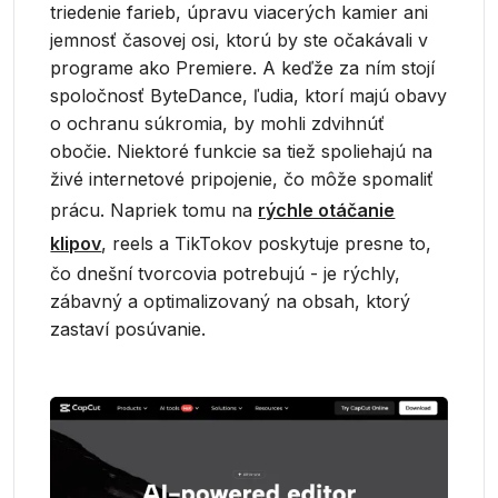
triedenie farieb, úpravu viacerých kamier ani
jemnosť časovej osi, ktorú by ste očakávali v
programe ako Premiere. A keďže za ním stojí
spoločnosť ByteDance, ľudia, ktorí majú obavy
o ochranu súkromia, by mohli zdvihnúť
obočie. Niektoré funkcie sa tiež spoliehajú na
živé internetové pripojenie, čo môže spomaliť
prácu. Napriek tomu na
rýchle otáčanie
klipov
, reels a TikTokov poskytuje presne to,
čo dnešní tvorcovia potrebujú - je rýchly,
zábavný a optimalizovaný na obsah, ktorý
zastaví posúvanie.