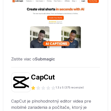
Zistite viac o
Submagic
CapCut
1.3
z 5 (
375
recenzie)
CapCut je plnohodnotný editor videa pre
mobilné zariadenia a počítače, ktorý je