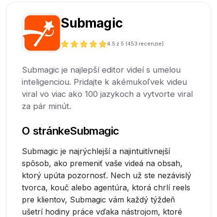
Submagic
4.5
z 5 (
453
recenzie)
Submagic je najlepší editor videí s umelou
inteligenciou. Pridajte k akémukoľvek videu
viral vo viac ako 100 jazykoch a vytvorte viral
za pár minút.
O stránke
Submagic
Submagic je najrýchlejší a najintuitívnejší
spôsob, ako premeniť vaše videá na obsah,
ktorý upúta pozornosť. Nech už ste nezávislý
tvorca, kouč alebo agentúra, ktorá chrlí reels
pre klientov, Submagic vám každý týždeň
ušetrí hodiny práce vďaka nástrojom, ktoré