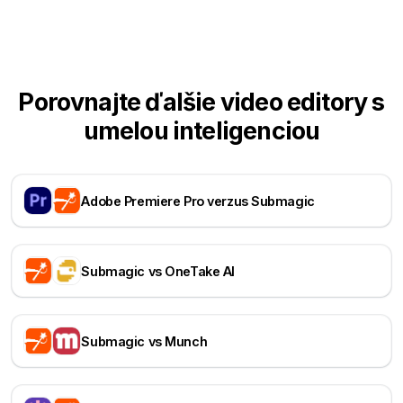
Porovnajte ďalšie video editory s
umelou inteligenciou
Adobe Premiere Pro verzus Submagic
Submagic vs OneTake AI
Submagic vs Munch