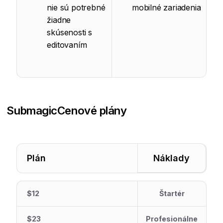
nie sú potrebné
mobilné zariadenia
žiadne
skúsenosti s
editovaním
Submagic
Cenové plány
Plán
Náklady
$12
Štartér
$23
Profesionálne