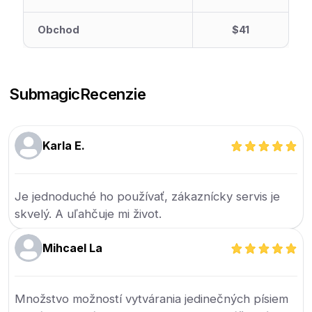
Obchod
$41
Submagic
Recenzie
Karla E.
Je jednoduché ho používať, zákaznícky servis je
skvelý. A uľahčuje mi život.
Mihcael La
Množstvo možností vytvárania jedinečných písiem