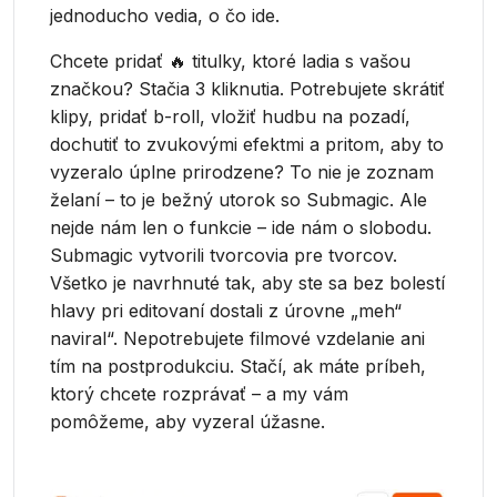
jednoducho vedia, o čo ide.
Chcete pridať 🔥 titulky, ktoré ladia s vašou
značkou? Stačia 3 kliknutia. Potrebujete skrátiť
klipy, pridať b-roll, vložiť hudbu na pozadí,
dochutiť to zvukovými efektmi a pritom, aby to
vyzeralo úplne prirodzene? To nie je zoznam
želaní – to je bežný utorok so Submagic. Ale
nejde nám len o funkcie – ide nám o slobodu.
Submagic vytvorili tvorcovia pre tvorcov.
Všetko je navrhnuté tak, aby ste sa bez bolestí
hlavy pri editovaní dostali z úrovne „meh“
naviral“. Nepotrebujete filmové vzdelanie ani
tím na postprodukciu. Stačí, ak máte príbeh,
ktorý chcete rozprávať – a my vám
pomôžeme, aby vyzeral úžasne.