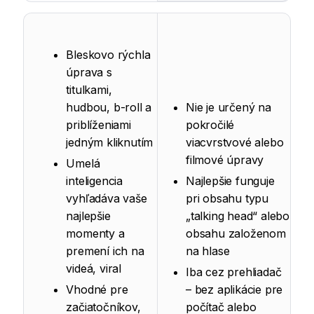
Bleskovo rýchla
úprava s
titulkami,
hudbou, b-roll a
Nie je určený na
priblíženiami
pokročilé
jedným kliknutím
viacvrstvové alebo
filmové úpravy
Umelá
inteligencia
Najlepšie funguje
vyhľadáva vaše
pri obsahu typu
najlepšie
„talking head“ alebo
momenty a
obsahu založenom
premení ich na
na hlase
videá, viral
Iba cez prehliadač
Vhodné pre
– bez aplikácie pre
začiatočníkov,
počítač alebo