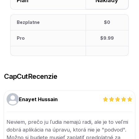
Plán
Náklady
Bezplatne
$0
Pro
$9.99
CapCut
Recenzie
Enayet Hussain
Neviem, prečo ju ľudia nemajú radi, ale je to veľmi
dobrá aplikácia na úpravu, ktorá nie je "podvod".
Možno si budete musieť zaplatiť predplatné za