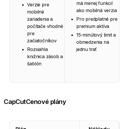
má menej funkcií
Verzie pre
ako mobilná verzia
mobilné
zariadenia a
Pro predplatné pre
počítače vhodné
premium aktíva
pre
15-minútový limit a
začiatočníkov
obmedzenia na
Rozsiahla
jednu trať
knižnica zásob a
šablón
CapCut
Cenové plány