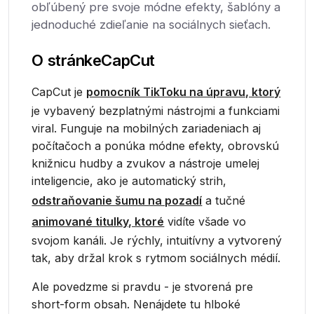
obľúbený pre svoje módne efekty, šablóny a
jednoduché zdieľanie na sociálnych sieťach.
O stránke
CapCut
CapCut je
pomocník TikToku na úpravu, ktorý
je vybavený bezplatnými nástrojmi a funkciami
viral. Funguje na mobilných zariadeniach aj
počítačoch a ponúka módne efekty, obrovskú
knižnicu hudby a zvukov a nástroje umelej
inteligencie, ako je automatický strih,
odstraňovanie šumu na pozadí
a tučné
animované titulky, ktoré
vidíte všade vo
svojom kanáli. Je rýchly, intuitívny a vytvorený
tak, aby držal krok s rytmom sociálnych médií.
Ale povedzme si pravdu - je stvorená pre
short-form obsah. Nenájdete tu hlboké