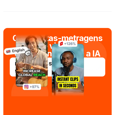
Criar curtas-metragens
viral
em segundos com a IA
Experimente o Submagic
gratuitamente