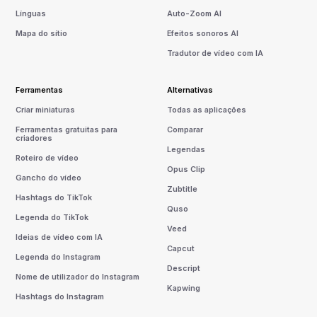
Línguas
Auto-Zoom AI
Mapa do sítio
Efeitos sonoros AI
Tradutor de vídeo com IA
Ferramentas
Alternativas
Criar miniaturas
Todas as aplicações
Ferramentas gratuitas para
Comparar
criadores
Legendas
Roteiro de vídeo
Opus Clip
Gancho do vídeo
Zubtitle
Hashtags do TikTok
Quso
Legenda do TikTok
Veed
Ideias de vídeo com IA
Capcut
Legenda do Instagram
Descript
Nome de utilizador do Instagram
Kapwing
Hashtags do Instagram