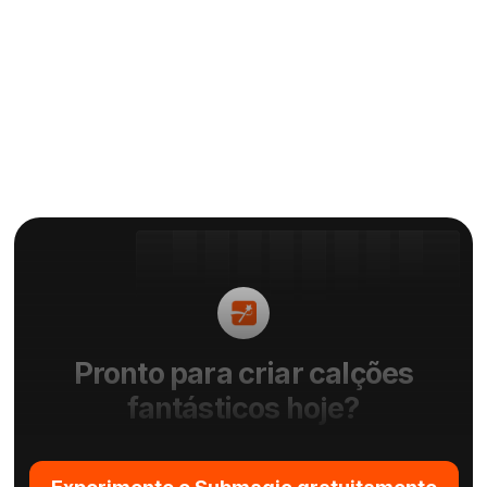
bebé falante.
Por
Elie
Pronto para criar calções
fantásticos hoje?