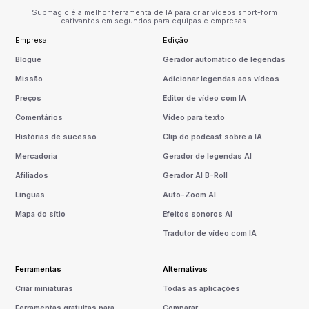
Submagic é a melhor ferramenta de IA para criar vídeos short-form
cativantes em segundos para equipas e empresas.
Empresa
Edição
Blogue
Gerador automático de legendas
Missão
Adicionar legendas aos vídeos
Preços
Editor de vídeo com IA
Comentários
Vídeo para texto
Histórias de sucesso
Clip do podcast sobre a IA
Mercadoria
Gerador de legendas AI
Afiliados
Gerador AI B-Roll
Línguas
Auto-Zoom AI
Mapa do sítio
Efeitos sonoros AI
Tradutor de vídeo com IA
Ferramentas
Alternativas
Criar miniaturas
Todas as aplicações
Ferramentas gratuitas para
Comparar