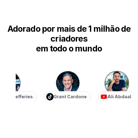
Adorado por mais de 1 milhão de
criadores
em todo o mundo
n Jefferies
Grant Cardone
Ali Abdaal