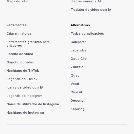
Mapa do sítio
Efeitos sonoros AI
Tradutor de vídeo com IA
Ferramentas
Alternativas
Criar miniaturas
Todas as aplicações
Ferramentas gratuitas para
Comparar
criadores
Legendas
Roteiro de vídeo
Opus Clip
Gancho do vídeo
Zubtitle
Hashtags do TikTok
Quso
Legenda do TikTok
Veed
Ideias de vídeo com IA
Capcut
Legenda do Instagram
Descript
Nome de utilizador do Instagram
Kapwing
Hashtags do Instagram