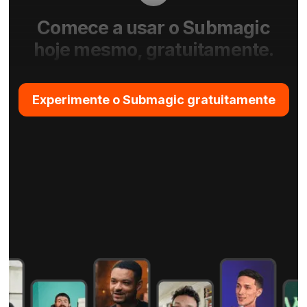
Comece a usar o Submagic
hoje mesmo, gratuitamente.
Experimente o Submagic gratuitamente