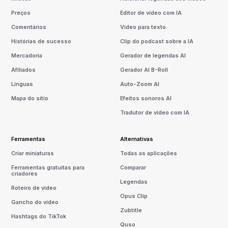
Preços
Editor de vídeo com IA
Comentários
Vídeo para texto
Histórias de sucesso
Clip do podcast sobre a IA
Mercadoria
Gerador de legendas AI
Afiliados
Gerador AI B-Roll
Línguas
Auto-Zoom AI
Mapa do sítio
Efeitos sonoros AI
Tradutor de vídeo com IA
Ferramentas
Alternativas
Criar miniaturas
Todas as aplicações
Ferramentas gratuitas para
Comparar
criadores
Legendas
Roteiro de vídeo
Opus Clip
Gancho do vídeo
Zubtitle
Hashtags do TikTok
Quso